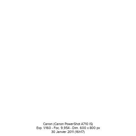
Canon (Canon PowerShot A710 IS)
Exp. 1/160 - Foc. 9,954 - Dim. 600 x 800 px
30 Janvier 2011 (16h17)