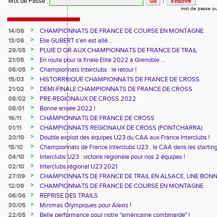
Mot de Passe
:
|
mot de passe ou
>
14/06
CHAMPIONNATS DE FRANCE DE COURSE EN MONTAGNE
>
13/06
Elie GUBERT s'en est allé...
>
29/05
PLUIE D'OR AUX CHAMPIONNATS DE FRANCE DE TRAIL
>
21/05
En route pour la finale Elite 2022 à Grenoble ...
>
06/05
Championnats Interclubs : le retour !
>
15/03
HISTORRRIQUE CHAMPIONNATS DE FRANCE DE CROSS
>
21/02
DEMI-FINALE CHAMPIONNATS DE FRANCE DE CROSS
>
08/02
PRE-REGIONAUX DE CROSS 2022
>
08/01
Bonne année 2022 !
>
16/11
CHAMPIONNATS DE FRANCE DE CROSS
>
01/11
CHAMPIONNATS REGIONAUX DE CROSS (PONTCHARRA)
>
20/10
Double exploit des équipes U23 du CAA aux France Interclubs !
>
15/10
Championnats de France interclubs U23 : le CAA dans les startin
blocks !
>
04/10
Interclubs U23 : victoire régionale pour nos 2 équipes !
>
02/10
Interclubs régional U23 2021
>
27/09
CHAMPIONNATS DE FRANCE DE TRAIL EN ALSACE, UNE BON
CUVEE
>
12/09
CHAMPIONNATS DE FRANCE DE COURSE EN MONTAGNE
>
06/06
REPRISE DES TRAILS
>
30/05
Minimas Olympiques pour Alexis !
>
22/05
Belle performance pour notre "américaine combinarde" !