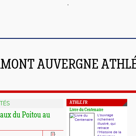
RMONT AUVERGNE ATHL
TÉS
ATHLE.FR
Livre du Centenaire
naux du Poitou au
L'ouvrage
richement
illustré, qui
retrace
l’Histoire de la