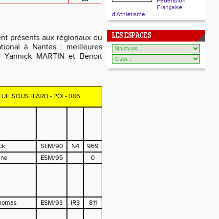
Fédération
Française
d'Athlétisme.
LES ESPACES
ent présents aux régionaux du
tional à Nantes : meilleures
de Yannick MARTIN et Benoit
EUIL SOUS BIARD - POI - 086
ck
SEM/90
N4
969
ine
ESM/95
0
homas
ESM/93
IR3
811