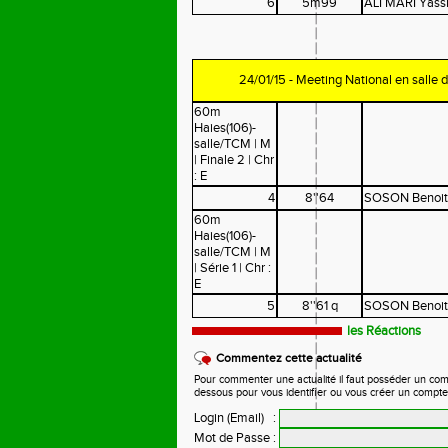
6
5m99
ALI MARI Yass
24/01/15 - Meeting National en salle
60m
Haies(106)-
salle/TCM | M
| Finale 2 | Chr
: E
4
8''64
SOSON Benoit
60m
Haies(106)-
salle/TCM | M
| Série 1 | Chr :
E
5
8''61 q
SOSON Benoit
les Réactions
Commentez cette actualité
Pour commenter une actualité il faut posséder un compte
dessous pour vous identifier ou vous créer un compte
Login (Email)
:
Mot de Passe
: