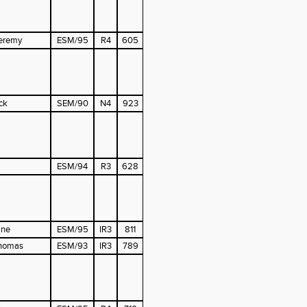
eremy
ESM/95
R4
605
ck
SEM/90
N4
923
ESM/94
R3
628
ine
ESM/95
IR3
811
homas
ESM/93
IR3
789