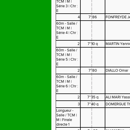
TCM | M |
Série 3 | Chr :
E
4
7''86
FONFREYDE J
60m - Salle /
TCM | M |
Série 4 | Chr :
E
2
7''10 q
MARTIN Yanni
60m - Salle /
TCM | M |
Série 5 | Chr :
E
2
7''80
DIALLO Omar
60m - Salle /
TCM | M |
Série 6 | Chr :
E
2
7''35 q
ALI MARI Yass
3
7''40 q
DOMERGUE T
Longueur -
Salle / TCM |
M | Finale
directe 1