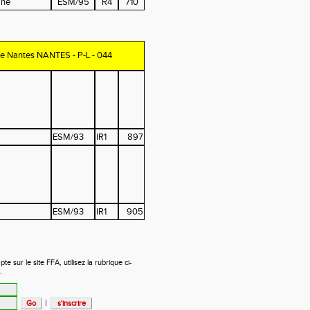
ine
ESM/95
R4
710
 de Nantes NANTES - P-L - 044
ESM/93
IR1
897
ESM/93
IR1
905
 sur le site FFA, utilisez la rubrique ci-
.
|