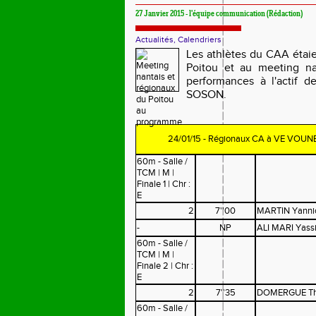
27 Janvier 2015 - l'équipe communication (Rédaction)
Actualités, Calendriers
Les athlètes du CAA étai
Poitou et au meeting na
performances à l'actif 
SOSON.
24/01/15 - Régionaux CA à VE VOUN
60m - Salle /
TCM | M |
Finale 1 | Chr :
E
2
7''00
MARTIN Yanni
-
NP
ALI MARI Yass
60m - Salle /
TCM | M |
Finale 2 | Chr :
E
2
7''35
DOMERGUE T
60m - Salle /