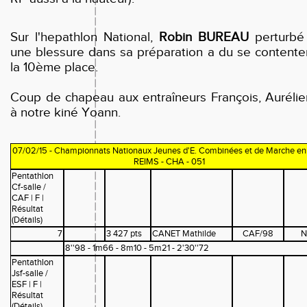
Sur l'hepathlon National,
Robin BUREAU
perturbé
une blessure dans sa préparation a du se contente
la 10ème place.
Coup de chapeau aux entraîneurs François, Aurélie
à notre kiné Yoann.
07/02/15 - Championnats Nationaux Jeunes d'E. Combinées et de Marche en 
REIMS - CHA - 051
Pentathlon
Cf-salle /
CAF | F |
Résultat
(Détails)
7
3 427 pts
CANET Mathilde
CAF/98
N
8''98 - 1m66 - 8m10 - 5m21 - 2'30''72
Pentathlon
Jsf-salle /
ESF | F |
Résultat
(Détails)