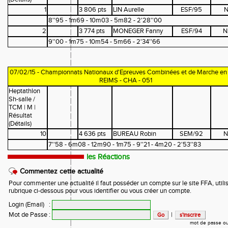
1
3 806 pts
LIN Aurelle
ESF/95
N
8''95 - 1m69 - 10m03 - 5m82 - 2'28''00
2
3 774 pts
MONEGER Fanny
ESF/94
N
9''00 - 1m75 - 10m54 - 5m66 - 2'34''66
07/02/15 - Championnats Nationaux d'Epreuves Combinées et de Marche en 
REIMS - CHA - 051
Heptathlon
Sh-salle /
TCM | M |
Résultat
(Détails)
10
4 636 pts
BUREAU Robin
SEM/92
N
7''58 - 6m08 - 12m90 - 1m75 - 9''21 - 4m20 - 2'53''83
les Réactions
Commentez cette actualité
Pour commenter une actualité il faut posséder un compte sur le site FFA, utilis
rubrique ci-dessous pour vous identifier ou vous créer un compte.
Login (Email)
:
Mot de Passe
:
|
mot de passe ou