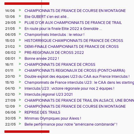
>
14/06
CHAMPIONNATS DE FRANCE DE COURSE EN MONTAGNE
>
13/06
Elie GUBERT s'en est allé...
>
29/05
PLUIE D'OR AUX CHAMPIONNATS DE FRANCE DE TRAIL
>
21/05
En route pour la finale Elite 2022 à Grenoble ...
>
06/05
Championnats Interclubs : le retour !
>
15/03
HISTORRRIQUE CHAMPIONNATS DE FRANCE DE CROSS
>
21/02
DEMI-FINALE CHAMPIONNATS DE FRANCE DE CROSS
>
08/02
PRE-REGIONAUX DE CROSS 2022
>
08/01
Bonne année 2022 !
>
16/11
CHAMPIONNATS DE FRANCE DE CROSS
>
01/11
CHAMPIONNATS REGIONAUX DE CROSS (PONTCHARRA)
>
20/10
Double exploit des équipes U23 du CAA aux France Interclubs !
>
15/10
Championnats de France interclubs U23 : le CAA dans les startin
blocks !
>
04/10
Interclubs U23 : victoire régionale pour nos 2 équipes !
>
02/10
Interclubs régional U23 2021
>
27/09
CHAMPIONNATS DE FRANCE DE TRAIL EN ALSACE, UNE BON
CUVEE
>
12/09
CHAMPIONNATS DE FRANCE DE COURSE EN MONTAGNE
>
06/06
REPRISE DES TRAILS
>
30/05
Minimas Olympiques pour Alexis !
>
22/05
Belle performance pour notre "américaine combinarde" !