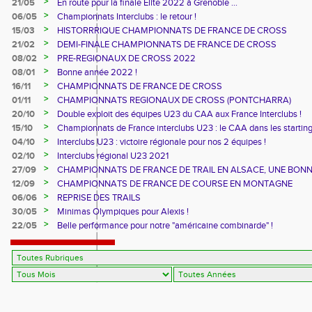
>
21/05
En route pour la finale Elite 2022 à Grenoble ...
>
06/05
Championnats Interclubs : le retour !
>
15/03
HISTORRRIQUE CHAMPIONNATS DE FRANCE DE CROSS
>
21/02
DEMI-FINALE CHAMPIONNATS DE FRANCE DE CROSS
>
08/02
PRE-REGIONAUX DE CROSS 2022
>
08/01
Bonne année 2022 !
>
16/11
CHAMPIONNATS DE FRANCE DE CROSS
>
01/11
CHAMPIONNATS REGIONAUX DE CROSS (PONTCHARRA)
>
20/10
Double exploit des équipes U23 du CAA aux France Interclubs !
>
15/10
Championnats de France interclubs U23 : le CAA dans les startin
blocks !
>
04/10
Interclubs U23 : victoire régionale pour nos 2 équipes !
>
02/10
Interclubs régional U23 2021
>
27/09
CHAMPIONNATS DE FRANCE DE TRAIL EN ALSACE, UNE BON
CUVEE
>
12/09
CHAMPIONNATS DE FRANCE DE COURSE EN MONTAGNE
>
06/06
REPRISE DES TRAILS
>
30/05
Minimas Olympiques pour Alexis !
>
22/05
Belle performance pour notre "américaine combinarde" !