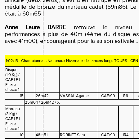
difficlile (deux zéros), s'est bien rattrapé en prenan
médaille de bronze du marteau cadet (59m86). Le t
était à 60m65 !
Anne Laure BARRE
retrouve le niveau 
performances à plus de 40m (4ème du disque es
avec 41m00); encourageant pour la saison estivale...
1/02/15 - Championnats Nationaux Hivernaux de Lancers longs TOURS - CEN 
Disque
(1.0 Kg) /
CAF | F |
Finale
directe 1
15
26m42
VASSAL Agathe
CAF/99
R6
25m04 / 26m42 / X
Marteau
(3 Kg) /
CAF | F |
Finale
directe 1
10
46m51
ROBINET Sara
CAF/99
IR4