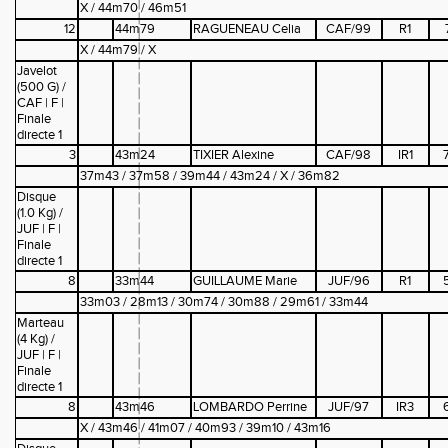
X / 44m70 / 46m51
12
44m79
RAGUENEAU Celia
CAF/99
R1
X / 44m79 / X
Javelot
(500 G) /
CAF | F |
Finale
directe 1
3
43m24
TIXIER Alexine
CAF/98
IR1
37m43 / 37m58 / 39m44 / 43m24 / X / 36m82
Disque
(1.0 Kg) /
JUF | F |
Finale
directe 1
8
33m44
GUILLAUME Marie
JUF/96
R1
33m03 / 28m13 / 30m74 / 30m88 / 29m61 / 33m44
Marteau
(4 Kg) /
JUF | F |
Finale
directe 1
8
43m46
LOMBARDO Perrine
JUF/97
IR3
X / 43m46 / 41m07 / 40m93 / 39m10 / 43m16