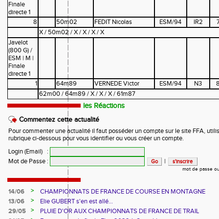
Finale
directe 1
8
50m02
FEDIT Nicolas
ESM/94
IR2
X / 50m02 / X / X / X / X
Javelot
(800 G) /
ESM | M |
Finale
directe 1
1
64m89
VERNEDE Victor
ESM/94
N3
62m00 / 64m89 / X / X / X / 61m87
les Réactions
Commentez cette actualité
Pour commenter une actualité il faut posséder un compte sur le site FFA, utilis
rubrique ci-dessous pour vous identifier ou vous créer un compte.
Login (Email)
:
Mot de Passe
:
|
mot de passe ou
>
14/06
CHAMPIONNATS DE FRANCE DE COURSE EN MONTAGNE
>
13/06
Elie GUBERT s'en est allé...
>
29/05
PLUIE D'OR AUX CHAMPIONNATS DE FRANCE DE TRAIL