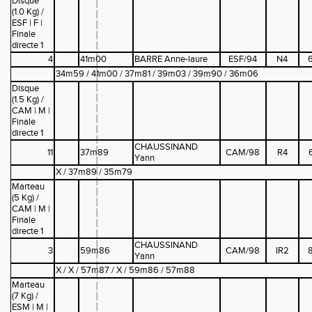
Disque
(1.0 Kg) /
ESF | F |
Finale
directe 1
4
41m00
BARRE Anne-laure
ESF/94
N4
34m59 / 41m00 / 37m81 / 39m03 / 39m90 / 36m06
Disque
(1.5 Kg) /
CAM | M |
Finale
directe 1
CHAUSSINAND
11
37m89
CAM/98
R4
Yann
X / 37m89 / 35m79
Marteau
(5 Kg) /
CAM | M |
Finale
directe 1
CHAUSSINAND
3
59m86
CAM/98
IR2
Yann
X / X / 57m87 / X / 59m86 / 57m88
Marteau
(7 Kg) /
ESM | M |