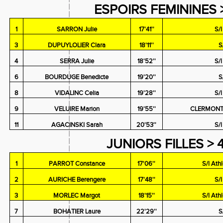
ESPOIRS FEMININES 
1
SARRON Julie
17'41''
S/
3
DUPUYLOLIER Clara
18'11''
S
4
SERRA Julie
18'52''
S/
6
BOURDUGE Benedicte
19'20''
S
8
VIDALINC Celia
19'28''
S/
9
VELUIRE Marion
19'55''
CLERMONTA
11
AGACINSKI Sarah
20'53''
S/
JUNIORS FILLES > 
1
PARROT Constance
17'06''
S/l Ath
2
AURICHE Berengere
17'48''
S/
3
MORLEC Margot
18'15''
S/l Ath
7
BOHATIER Laure
22'29''
S