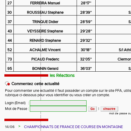
27
FERREIRA Manuel
28'17''
30
ROUSSEAU Stephane
28'39''
S
37
TRINQUE Didier
28'59''
S
43
VEYSSEIRE Stephane
29'28''
44
RENARD Stephane
29'32''
52
ACHALME Vincent
30'18''
S/l Ath
73
PICAUD Frederic
32'05''
Clermon
95
BONNIN Gerard
36'03''
S
les Réactions
Commentez cette actualité
Pour commenter une actualité il faut posséder un compte sur le site FFA, utilis
rubrique ci-dessous pour vous identifier ou vous créer un compte.
Login (Email)
:
Mot de Passe
:
|
mot de passe ou
>
14/06
CHAMPIONNATS DE FRANCE DE COURSE EN MONTAGNE