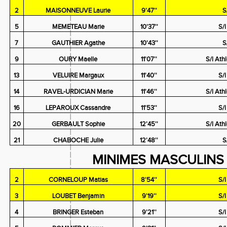
2
MAISONNEUVE Laurie
9'47''
S
5
MEMETEAU Marie
10'37''
S/
7
GAUTHIER Agathe
10'43''
S
9
OURY Maelle
11'07''
S/l Ath
13
VELUIRE Margaux
11'40''
S/
14
RAVEL-URDICIAN Marie
11'46''
S/l Ath
16
LEPAROUX Cassandre
11'53''
S/
20
GERBAULT Sophie
12'45''
S/l Ath
21
CHABOCHE Julie
12'48''
S
MINIMES MASCULINS 
2
CORNELOUP Matias
8'54''
S/
3
LOUBET Benjamin
9'19''
S/
4
BRINGER Esteban
9'21''
S/