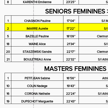
8
KARENTHI Emilienne
23'25''
S
SENIORS FEMININES 
1
CHAGNON Pauline
17'04''
S/l 
2
IMARRE Aurelie
17'22''
S/
5
BAZELLE Pauline
18'09''
Clermon
18
WAINE Alice
21'34''
S/
20
STASZEWSKI Sandra
22'17''
Clermon
21
BOULETREAU Anne
22'32''
S/l Ath
MASTERS FEMININES 
1
PETITJEAN Sabine
16'56''
Ath
10
COLIN Nadege
19'43''
S
16
CORONA Nathalie
22'24''
S/l Ath
19
DUPECHOT Marguerite
22'43''
S