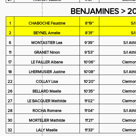
BENJAMINES > 2
1
CHABOCHE Faustine
8'19''
S/
2
BEYNEL Amelie
8'31''
S/
6
MONTASTIER Lea
9'39''
S/l Ath
11
GRANET Ninon
9'53''
S/l Ath
17
LE FAILLER Albane
10'06''
Clermon
18
LHERMUSIER Justine
10'08''
S/l Ath
22
COLLAY Lisa
10'20''
Clermon
26
BELLARD Maelle
10'35''
Clermon
27
LE BACQUER Mathilde
11'02''
Clermon
28
ROCHA Romane
11'04''
S/l Ath
30
MORTELIER Mathilde
11'21''
Clermon
32
LALY Maelle
11'33''
Clermon