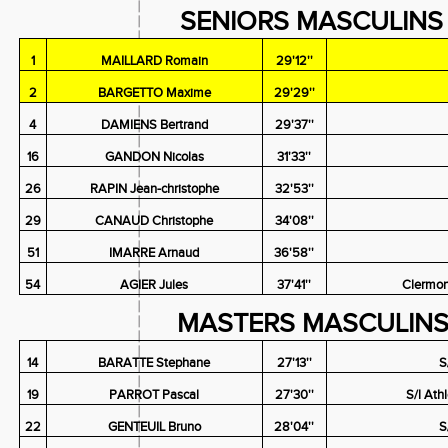
SENIORS MASCULINS 
1
MAILLARD Romain
29'12''
2
BARGETTO Maxime
29'29''
4
DAMIENS Bertrand
29'37''
16
GANDON Nicolas
31'33''
26
RAPIN Jean-christophe
32'53''
29
CANAUD Christophe
34'08''
51
IMARRE Arnaud
36'58''
54
AGIER Jules
37'41''
Clermon
MASTERS MASCULINS 
14
BARATTE Stephane
27'13''
S
19
PARROT Pascal
27'30''
S/l Ath
22
GENTEUIL Bruno
28'04''
S