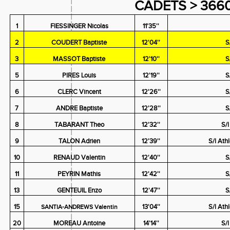
CADETS > 366
1
FIESSINGER Nicolas
11'35''
2
COUDERT Baptiste
12'04''
S
3
MASSOT Baptiste
12'10''
S
5
PIRES Louis
12'19''
S
6
CLERC Vincent
12'26''
S
7
ANDRE Baptiste
12'28''
S
8
TABARANT Theo
12'32''
S/
9
TALON Adrien
12'39''
S/l Ath
10
RENAUD Valentin
12'40''
S
11
PEYRIN Mathis
12'42''
S
13
GENTEUIL Enzo
12'47''
S
15
13'04''
S/l Ath
SANTIA-ANDREWS Valentin
20
MOREAU Antoine
14'14''
S/