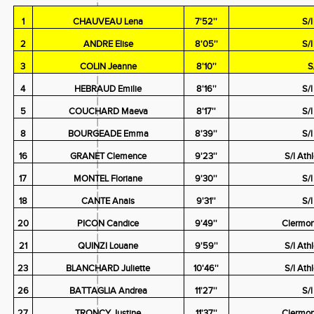
1
CHAUVEAU Lena
7'52''
S/
2
ANDRE Elise
8'05''
S/
3
COLIN Jeanne
8'10''
S
4
HEBRAUD Emilie
8'16''
S/
5
COUCHARD Maeva
8'17''
S/
8
BOURGEADE Emma
8'39''
S/
16
GRANET Clemence
9'23''
S/l Ath
17
MONTEL Floriane
9'30''
S/
18
CANTE Anais
9'31''
S/
20
PICON Candice
9'49''
Clermon
21
QUINZI Louane
9'59''
S/l Ath
23
BLANCHARD Juliette
10'46''
S/l Ath
26
BATTAGLIA Andrea
11'27''
S/
27
TRONCY Justine
11'37''
Clermon