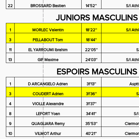
22
BROSSARD Bastien
14'52''
S/l Ath
JUNIORS MASCULINS 
1
MORLEC Valentin
18'22''
S/l Ath
3
PELLABOUT Tom
18'44''
11
EL YARROUMI Ibrahim
22'05''
S
13
GIF Maxime
24'03''
S/l Ath
ESPOIRS MASCULINS 
1
D ARCANGELO Adrien
31'13''
Asptt
3
COUDERT Adrien
31'36''
S
4
VIOLLE Alexandre
31'37''
8
LEFORT Yoan
34'41''
S/
9
QUAGLIARA Remy
35'53''
Clermon
10
VILMOT Arthur
40'21''
Clermon