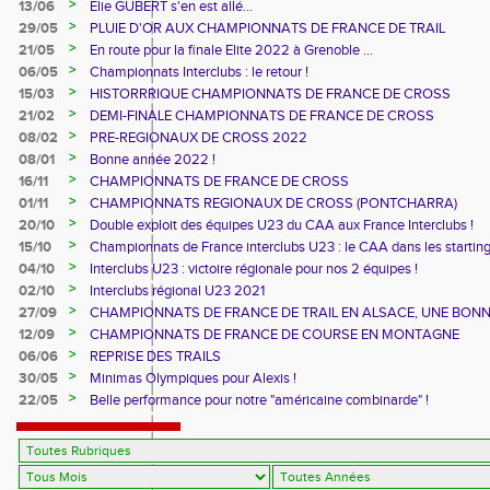
>
13/06
Elie GUBERT s'en est allé...
>
29/05
PLUIE D'OR AUX CHAMPIONNATS DE FRANCE DE TRAIL
>
21/05
En route pour la finale Elite 2022 à Grenoble ...
>
06/05
Championnats Interclubs : le retour !
>
15/03
HISTORRRIQUE CHAMPIONNATS DE FRANCE DE CROSS
>
21/02
DEMI-FINALE CHAMPIONNATS DE FRANCE DE CROSS
>
08/02
PRE-REGIONAUX DE CROSS 2022
>
08/01
Bonne année 2022 !
>
16/11
CHAMPIONNATS DE FRANCE DE CROSS
>
01/11
CHAMPIONNATS REGIONAUX DE CROSS (PONTCHARRA)
>
20/10
Double exploit des équipes U23 du CAA aux France Interclubs !
>
15/10
Championnats de France interclubs U23 : le CAA dans les startin
blocks !
>
04/10
Interclubs U23 : victoire régionale pour nos 2 équipes !
>
02/10
Interclubs régional U23 2021
>
27/09
CHAMPIONNATS DE FRANCE DE TRAIL EN ALSACE, UNE BON
CUVEE
>
12/09
CHAMPIONNATS DE FRANCE DE COURSE EN MONTAGNE
>
06/06
REPRISE DES TRAILS
>
30/05
Minimas Olympiques pour Alexis !
>
22/05
Belle performance pour notre "américaine combinarde" !