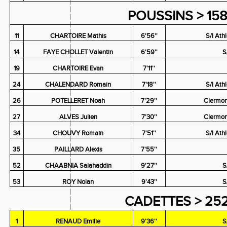
POUSSINS > 15
11
CHARTOIRE Mathis
6'56''
S/l Ath
14
FAYE CHOLLET Valentin
6'59''
S
19
CHARTOIRE Evan
7'11''
24
CHALENDARD Romain
7'18''
S/l Ath
26
POTELLERET Noah
7'29''
Clermon
27
ALVES Julien
7'30''
Clermon
34
CHOUVY Romain
7'51''
S/l Ath
35
PAILLARD Alexis
7'55''
52
CHAABNIA Salahaddin
9'27''
S
53
ROY Nolan
9'43''
S
CADETTES > 25
1
RENAUD Emilie
9'36''
S