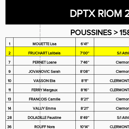
DPTX RIOM 2
POUSSINES > 15
1
MOUETTE Lisa
6'41''
2
FRUCHART Lalibela
7'00''
S/l Ath
7
PERNET Loane
7'46''
Clermon
9
JOVANOVIC Sarah
8'08''
Clermon
10
VASSON Elia
8'11''
CLERMONTA
11
FERRY Margaux
8'16''
CLERMONTA
13
FRANCOIS Camille
8'21''
Clermon
14
VALUY Emma
8'21''
Clermon
28
DOLADILLE Faustine
8'49''
S/l Ath
36
ROUFF Nora
10'14''
CLERMONTA