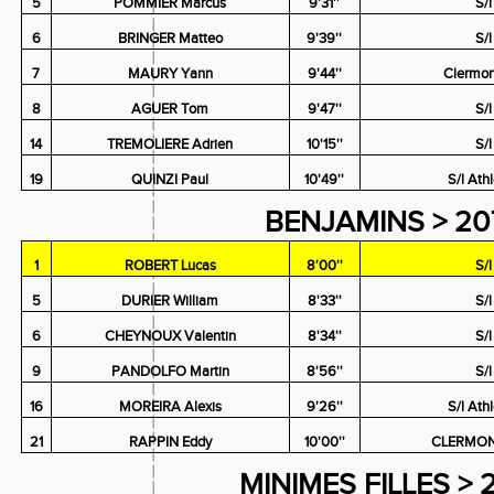
5
POMMIER Marcus
9'31''
S/
6
BRINGER Matteo
9'39''
S/
7
MAURY Yann
9'44''
Clermon
8
AGUER Tom
9'47''
S/
14
TREMOLIERE Adrien
10'15''
S/
19
QUINZI Paul
10'49''
S/l Ath
BENJAMINS > 20
1
ROBERT Lucas
8'00''
S/
5
DURIER William
8'33''
S/
6
CHEYNOUX Valentin
8'34''
S/
9
PANDOLFO Martin
8'56''
S/
16
MOREIRA Alexis
9'26''
S/l Ath
21
RAPPIN Eddy
10'00''
CLERMONT
MINIMES FILLES > 