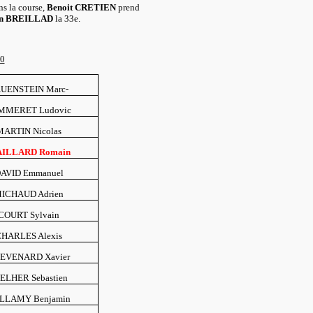
ns la course,
Benoit CRETIEN
prend
n BREILLAD
la 33e.
0
UENSTEIN Marc-
MMERET Ludovic
MARTIN Nicolas
ILLARD Romain
AVID Emmanuel
ICHAUD Adrien
COURT Sylvain
CHARLES Alexis
EVENARD Xavier
ELHER Sebastien
LLAMY Benjamin