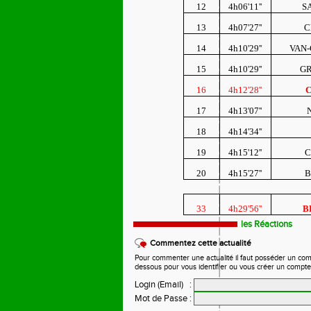
12
4h06'11''
S
13
4h07'27''
C
14
4h10'29''
VAN-
15
4h10'29''
GR
16
4h12'28''
C
17
4h13'07''
18
4h14'34''
19
4h15'12''
C
20
4h15'27''
B
33
4h29'56''
B
les Réactions
Commentez cette actualité
Pour commenter une actualité il faut posséder un compte
dessous pour vous identifier ou vous créer un compte
Login (Email)
:
Mot de Passe
: