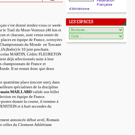
Fédération
Française
d'Athlétisme.
LES ESPACES
ançais s’est donné rendez-vous ce week-
r le Trail du Mont-Ventoux (46 km et
un et chacune, sont venus tenter de
s places en équipe de France, octroyées
es Championnats du Monde en Toscane
(Italie) le 10 juin prochain.
Nicolas MARTIN, Cédric FLEURETON
ent déjà sélectionnés suite à leur
rs championnats de France et
nde. Il ne restait donc que deux
le quatrième place (encore une), dans
eilleurs spécialistes de la discipline
omain MAILLARD
valide son billet
lection en équipe de France.
postes durant la course, il termine à
UENSTEIN et à huit secondes du
llement annoncée début avril, Romain
aut celles du Clermont Athlétisme