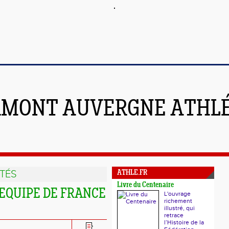
RMONT AUVERGNE ATHL
TÉS
ATHLE.FR
Livre du Centenaire
EQUIPE DE FRANCE
L'ouvrage
richement
illustré, qui
retrace
l’Histoire de la