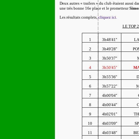
Deux autres « trailers » du club étaient aussi da
une très bonne 16e place et le prometteur
Simo
Les résultats complets,
cliquez ici.
LE TOP 2
1
3h48'41''
LA
2
3h49'28''
PO
3
3h50'37''
4
3h50'45''
MA
5
3h55'36''
D
6
3h57'22''
M
7
4h00'04''
8
4h00'44''
9
4h02'01''
TH
10
4h03'09''
SP
11
4h03'48''
BE