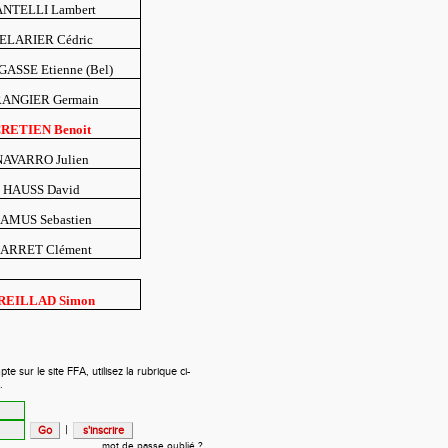
ANTELLI Lambert
ELARIER Cédric
GASSE Etienne (Bel)
ANGIER Germain
RETIEN Benoit
NAVARRO Julien
HAUSS David
AMUS Sebastien
ARRET Clément
REILLAD Simon
 sur le site FFA, utilisez la rubrique ci-
.
|
mot de passe oublié ?