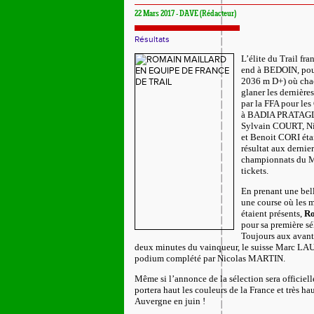
22 Mars 2017 - DAVE (Rédacteur)
Résultats
L’élite du Trail fr
end à BEDOIN, pou
2036 m D+) où chac
glaner les dernière
par la FFA pour l
à BADIA PRATAGLIA 
Sylvain COURT, 
et Benoit CORI étai
résultat aux dernie
championnats du Mo
tickets.
En prenant une bel
une course où les m
étaient présents,
R
pour sa première sé
Toujours aux avant-
deux minutes du vainqueur, le suisse Marc LA
podium complété par Nicolas MARTIN.
Même si l’annonce de la sélection sera officie
portera haut les couleurs de la France et très h
Auvergne en juin !