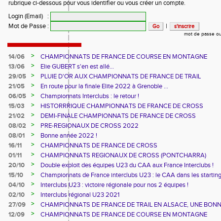
rubrique ci-dessous pour vous identifier ou vous créer un compte.
Login (Email)
:
Mot de Passe
:
|
mot de passe ou
>
14/06
CHAMPIONNATS DE FRANCE DE COURSE EN MONTAGNE
>
13/06
Elie GUBERT s'en est allé...
>
29/05
PLUIE D'OR AUX CHAMPIONNATS DE FRANCE DE TRAIL
>
21/05
En route pour la finale Elite 2022 à Grenoble ...
>
06/05
Championnats Interclubs : le retour !
>
15/03
HISTORRRIQUE CHAMPIONNATS DE FRANCE DE CROSS
>
21/02
DEMI-FINALE CHAMPIONNATS DE FRANCE DE CROSS
>
08/02
PRE-REGIONAUX DE CROSS 2022
>
08/01
Bonne année 2022 !
>
16/11
CHAMPIONNATS DE FRANCE DE CROSS
>
01/11
CHAMPIONNATS REGIONAUX DE CROSS (PONTCHARRA)
>
20/10
Double exploit des équipes U23 du CAA aux France Interclubs !
>
15/10
Championnats de France interclubs U23 : le CAA dans les startin
blocks !
>
04/10
Interclubs U23 : victoire régionale pour nos 2 équipes !
>
02/10
Interclubs régional U23 2021
>
27/09
CHAMPIONNATS DE FRANCE DE TRAIL EN ALSACE, UNE BON
CUVEE
>
12/09
CHAMPIONNATS DE FRANCE DE COURSE EN MONTAGNE