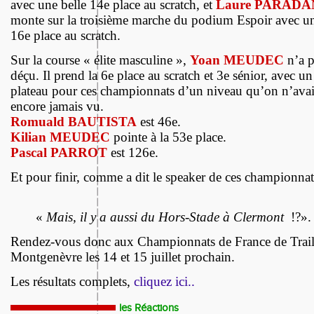
avec une belle 14e place au scratch, et
Laure PARADA
monte sur la troisième marche du podium Espoir avec u
16e place au scratch.
Sur la course « élite masculine »,
Yoan MEUDEC
n’a 
déçu. Il prend la 6e place au scratch et 3e sénior, avec un
plateau pour ces championnats d’un niveau qu’on n’avai
encore jamais vu.
Romuald BAUTISTA
est 46e.
Kilian MEUDEC
pointe à la 53e place.
Pascal PARROT
est 126e.
Et pour finir, comme a dit le speaker de ces championna
«
Mais, il y a aussi du Hors-Stade à Clermont
!?».
Rendez-vous donc aux Championnats de France de Trail
Montgenèvre les 14 et 15 juillet prochain.
Les résultats complets,
cliquez ici..
les Réactions