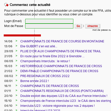
Commentez cette actualité
Pour commenter une actualité il faut posséder un compte sur le site FFA, utilis
rubrique ci-dessous pour vous identifier ou vous créer un compte.
Login (Email)
:
Mot de Passe
:
|
mot de passe ou
>
14/06
CHAMPIONNATS DE FRANCE DE COURSE EN MONTAGNE
>
13/06
Elie GUBERT s'en est allé...
>
29/05
PLUIE D'OR AUX CHAMPIONNATS DE FRANCE DE TRAIL
>
21/05
En route pour la finale Elite 2022 à Grenoble ...
>
06/05
Championnats Interclubs : le retour !
>
15/03
HISTORRRIQUE CHAMPIONNATS DE FRANCE DE CROSS
>
21/02
DEMI-FINALE CHAMPIONNATS DE FRANCE DE CROSS
>
08/02
PRE-REGIONAUX DE CROSS 2022
>
08/01
Bonne année 2022 !
>
16/11
CHAMPIONNATS DE FRANCE DE CROSS
>
01/11
CHAMPIONNATS REGIONAUX DE CROSS (PONTCHARRA)
>
20/10
Double exploit des équipes U23 du CAA aux France Interclubs !
>
15/10
Championnats de France interclubs U23 : le CAA dans les startin
blocks !
>
04/10
Interclubs U23 : victoire régionale pour nos 2 équipes !
>
02/10
Interclubs régional U23 2021