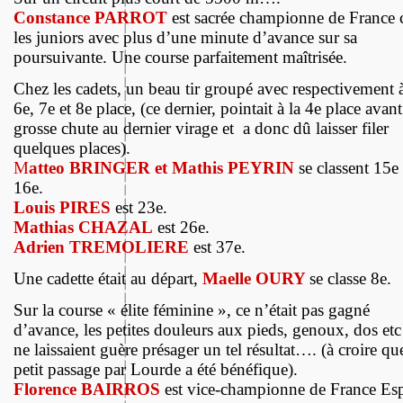
Constance PARROT
est sacrée championne de France 
les juniors avec plus d’une minute d’avance sur sa
poursuivante. Une course parfaitement maîtrisée.
Chez les cadets, un beau tir groupé avec respectivement à
6e, 7e et 8e place, (ce dernier, pointait à la 4e place avan
grosse chute au dernier virage et a donc dû laisser filer
quelques places).
M
atteo BRINGER et Mathis PEYRIN
se classent 15e 
16e.
Louis PIRES
est 23e.
Mathias CHAZAL
est 26e.
Adrien TREMOLIERE
est 37e.
Une cadette était au départ,
Maelle OURY
se classe 8e.
Sur la course « élite féminine », ce n’était pas gagné
d’avance, les petites douleurs aux pieds, genoux, dos et
ne laissaient guère présager un tel résultat…. (à croire qu
petit passage par Lourde a été bénéfique).
Florence BAIRROS
est vice-championne de France Es