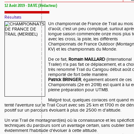
12 Août 2019 - DAVE (Rédacteur)
Résultats
Un championnat de France de Trail au mois
d'août, c'est un peu compliqué, surtout aprè
longue saison commencée onze mois plus t
avec les cross, la piste, les différents
Championnats de France Outdoor (Montagn
KV) et les championnats du Monde.
De ce fait,
Romain MAILLARD
(International
Trailer) n'a pas fait ce déplacement, et a choi
très renommé Trail du Canigou début août qu
remporté de fort belle manière.
Patrick BRINGER
, également absent de ces
Championnats (2e en 2018) est quant à lui e
pleine préparation pour UTMB.
Malgré tout, quelques coriaces ont quand 
tenté l'aventure sur le Trail Court avec ses 25 km et 1700 m de dén
positif sur un parcours évoluant à plus de 2500 m d'altitude.
Un vrai Trail de montagnard(es) où la connaissance et les spécifici
techniques du parcours sont un avantage certain, sans oublier bie
évidemment l'habitude d'évoluer à cette altitude.