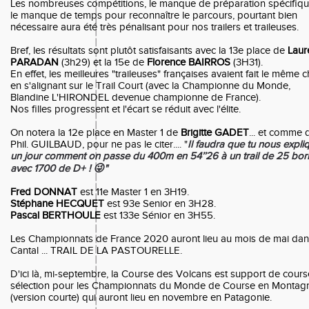
Les nombreuses compétitions, le manque de préparation spécifiqu
le manque de temps pour reconnaître le parcours, pourtant bien
nécessaire aura été très pénalisant pour nos trailers et traileuses.
Bref, les résultats sont plutôt satisfaisants avec la 13e place de
Laur
PARADAN
(3h29) et la 15e de
Florence BAIRROS
(3H31).
En effet, les meilleures "traileuses" françaises avaient fait le même c
en s'alignant sur le Trail Court (avec la Championne du Monde,
Blandine L'HIRONDEL devenue championne de France).
Nos filles progressent et l'écart se réduit avec l'élite.
On notera la 12e place en Master 1 de
Brigitte GADET
... et comme d
Phil. GUILBAUD, pour ne pas le citer.... "
Il faudra que tu nous expli
un jour comment on passe du 400m en 54’’26 à un trail de 25 bor
avec 1700 de D+ ! 😜"
Fred DONNAT
est 11e Master 1 en 3H19.
Stéphane HECQUET
est 93e Senior en 3H28.
Pascal BERTHOULE
est 133e Sénior en 3H55.
Les Championnats de France 2020 auront lieu au mois de mai dan
Cantal ... TRAIL DE LA PASTOURELLE.
D'ici là, mi-septembre, la Course des Volcans est support de cour
sélection pour les Championnats du Monde de Course en Montag
(version courte) qui auront lieu en novembre en Patagonie.