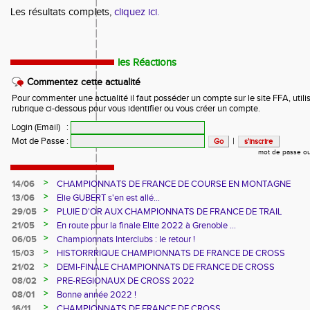
Les résultats complets,
cliquez ici.
les Réactions
Commentez cette actualité
Pour commenter une actualité il faut posséder un compte sur le site FFA, utilis
rubrique ci-dessous pour vous identifier ou vous créer un compte.
Login (Email)
:
Mot de Passe
:
|
mot de passe ou
>
14/06
CHAMPIONNATS DE FRANCE DE COURSE EN MONTAGNE
>
13/06
Elie GUBERT s'en est allé...
>
29/05
PLUIE D'OR AUX CHAMPIONNATS DE FRANCE DE TRAIL
>
21/05
En route pour la finale Elite 2022 à Grenoble ...
>
06/05
Championnats Interclubs : le retour !
>
15/03
HISTORRRIQUE CHAMPIONNATS DE FRANCE DE CROSS
>
21/02
DEMI-FINALE CHAMPIONNATS DE FRANCE DE CROSS
>
08/02
PRE-REGIONAUX DE CROSS 2022
>
08/01
Bonne année 2022 !
>
16/11
CHAMPIONNATS DE FRANCE DE CROSS