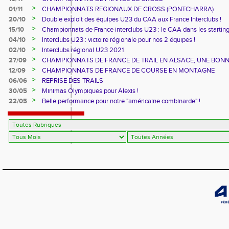
>
01/11
CHAMPIONNATS REGIONAUX DE CROSS (PONTCHARRA)
>
20/10
Double exploit des équipes U23 du CAA aux France Interclubs !
>
15/10
Championnats de France interclubs U23 : le CAA dans les startin
blocks !
>
04/10
Interclubs U23 : victoire régionale pour nos 2 équipes !
>
02/10
Interclubs régional U23 2021
>
27/09
CHAMPIONNATS DE FRANCE DE TRAIL EN ALSACE, UNE BON
CUVEE
>
12/09
CHAMPIONNATS DE FRANCE DE COURSE EN MONTAGNE
>
06/06
REPRISE DES TRAILS
>
30/05
Minimas Olympiques pour Alexis !
>
22/05
Belle performance pour notre "américaine combinarde" !