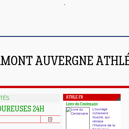
RMONT AUVERGNE ATHL
TÉS
ATHLE.FR
Livre du Centenaire
COUREUSES 24H
L'ouvrage
richement
illustré, qui
retrace
l’Histoire de la