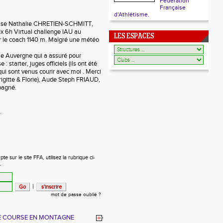
Fédération
Française
d'Athlétisme.
oise Nathalie CHRETIEN-SCHMITT, 
x 6h Virtual challenge IAU au 
LES ESPACES
r le coach 1140 m. Malgré une météo 
e Auvergne qui a assuré pour 
 starter, juges officiels (ils ont été 
ui sont venus courir avec moi . Merci 
igitte & Florie), Aude Steph FRIAUD, 
pagné. 
.
 sur le site FFA, utilisez la rubrique ci-
.
|
mot de passe oublié ?
E COURSE EN MONTAGNE