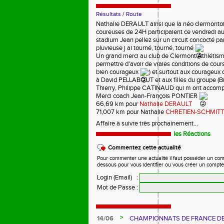
Résultats
/
Route
Nathalie DERAULT ainsi que la néo clermont
coureuses de 24H participaient ce vendredi au
stadium Jean pellez sur un circuit concocté pa
pluvieuse j ai tourné, tourné, tourné 
Un grand merci au club de Clermont Athlétism
permettre d'avoir de vraies conditions de course :
bien courageux 
) et surtout aux courageux q
à David PELLABOUT et aux filles du groupe (Br
Thierry, Philippe CATINAUD qui m ont accom
Merci coach Jean-François PONTIER 
66,69 km pour 
Nathalie DERAULT
71,007 km pour Nathalie 
CHRETIEN-SCHMITT
Affaire à suivre très prochainement...
les Réactions
Commentez cette actualité
Pour commenter une actualité il faut posséder un compte
dessous pour vous identifier ou vous créer un compte
Login (Email)
:
Mot de Passe
:
>
14/06
CHAMPIONNATS DE FRANCE D