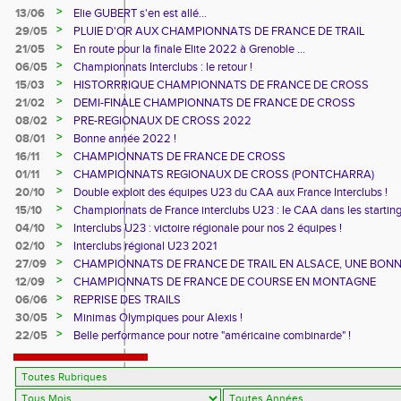
>
13/06
Elie GUBERT s'en est allé...
>
29/05
PLUIE D'OR AUX CHAMPIONNATS DE FRANCE DE TRAIL
>
21/05
En route pour la finale Elite 2022 à Grenoble ...
>
06/05
Championnats Interclubs : le retour !
>
15/03
HISTORRRIQUE CHAMPIONNATS DE FRANCE DE CROSS
>
21/02
DEMI-FINALE CHAMPIONNATS DE FRANCE DE CROSS
>
08/02
PRE-REGIONAUX DE CROSS 2022
>
08/01
Bonne année 2022 !
>
16/11
CHAMPIONNATS DE FRANCE DE CROSS
>
01/11
CHAMPIONNATS REGIONAUX DE CROSS (PONTCHARRA)
>
20/10
Double exploit des équipes U23 du CAA aux France Interclubs !
>
15/10
Championnats de France interclubs U23 : le CAA dans les startin
blocks !
>
04/10
Interclubs U23 : victoire régionale pour nos 2 équipes !
>
02/10
Interclubs régional U23 2021
>
27/09
CHAMPIONNATS DE FRANCE DE TRAIL EN ALSACE, UNE BON
CUVEE
>
12/09
CHAMPIONNATS DE FRANCE DE COURSE EN MONTAGNE
>
06/06
REPRISE DES TRAILS
>
30/05
Minimas Olympiques pour Alexis !
>
22/05
Belle performance pour notre "américaine combinarde" !