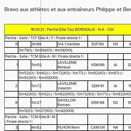
Bravo aux athlètes et aux entraîneurs Philippe et Ben
16/01/21 - Perche Elite Tour BORDEAUX - N-A - 033
Perche - Salle / TCF Elite A | F | Finale directe 1 |
11
3m86
IVA Charlotte
ESF/99
N3
9
3m71(O) / 3m86(XO) / 4m01(XXX)
Perche - Salle / TCM Elite A | M | Finale directe 1 |
LAVILLENIE
1
5m92
VEM/86
IA
1
Renaud
5m52(O) / 5m62(-) / 5m72(XO) / 5m77(-) / 5m82(XO) / 5m87(-) /
5m92(XO) / 6m00(XXX)
LAVILLENIE
2
5m72
SEM/91
IA
1
Valentin
5m42(XO) / 5m52(-) / 5m62(XXO) / 5m72(XO) / 5m77(-) / 5m82(XXX
GAVILLON
8
5m27
SEM/98
N2
1
Romain
5m12(O) / 5m27(XO) / 5m42(XXX)
Perche - Salle / TCM Elite B | M
| Finale directe 1 |
3
4m82
FILHON Remi
CAM/04
N4
9