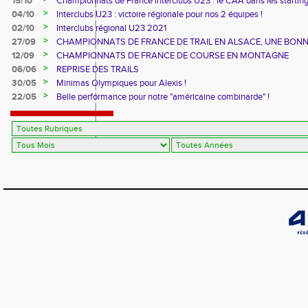
15/10
Championnats de France interclubs U23 : le CAA dans les startin
blocks !
>
04/10
Interclubs U23 : victoire régionale pour nos 2 équipes !
>
02/10
Interclubs régional U23 2021
>
27/09
CHAMPIONNATS DE FRANCE DE TRAIL EN ALSACE, UNE BON
CUVEE
>
12/09
CHAMPIONNATS DE FRANCE DE COURSE EN MONTAGNE
>
06/06
REPRISE DES TRAILS
>
30/05
Minimas Olympiques pour Alexis !
>
22/05
Belle performance pour notre "américaine combinarde" !