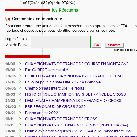
4m67(O) / 4m82(O) / 4m97(XXX)
les Réactions
Commentez cette actualité
Pour commenter une actualité il faut posséder un compte sur le site FFA, utilis
rubrique ci-dessous pour vous identifier ou vous créer un compte.
Login (Email)
:
Mot de Passe
:
|
mot de passe ou
>
14/06
CHAMPIONNATS DE FRANCE DE COURSE EN MONTAGNE
>
13/06
Elie GUBERT s'en est allé...
>
29/05
PLUIE D'OR AUX CHAMPIONNATS DE FRANCE DE TRAIL
>
21/05
En route pour la finale Elite 2022 à Grenoble ...
>
06/05
Championnats Interclubs : le retour !
>
15/03
HISTORRRIQUE CHAMPIONNATS DE FRANCE DE CROSS
>
21/02
DEMI-FINALE CHAMPIONNATS DE FRANCE DE CROSS
>
08/02
PRE-REGIONAUX DE CROSS 2022
>
08/01
Bonne année 2022 !
>
16/11
CHAMPIONNATS DE FRANCE DE CROSS
>
01/11
CHAMPIONNATS REGIONAUX DE CROSS (PONTCHARRA)
>
20/10
Double exploit des équipes U23 du CAA aux France Interclubs !
>