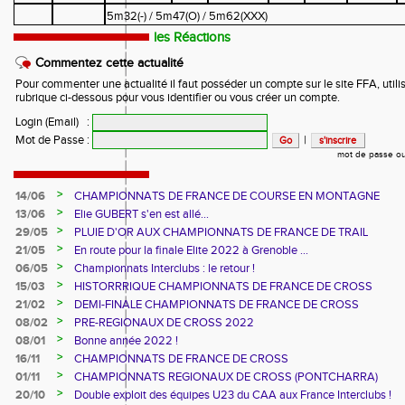
5m32(-) / 5m47(O) / 5m62(XXX)
les Réactions
Commentez cette actualité
Pour commenter une actualité il faut posséder un compte sur le site FFA, utilis
rubrique ci-dessous pour vous identifier ou vous créer un compte.
Login (Email)
:
Mot de Passe
:
|
mot de passe ou
>
14/06
CHAMPIONNATS DE FRANCE DE COURSE EN MONTAGNE
>
13/06
Elie GUBERT s'en est allé...
>
29/05
PLUIE D'OR AUX CHAMPIONNATS DE FRANCE DE TRAIL
>
21/05
En route pour la finale Elite 2022 à Grenoble ...
>
06/05
Championnats Interclubs : le retour !
>
15/03
HISTORRRIQUE CHAMPIONNATS DE FRANCE DE CROSS
>
21/02
DEMI-FINALE CHAMPIONNATS DE FRANCE DE CROSS
>
08/02
PRE-REGIONAUX DE CROSS 2022
>
08/01
Bonne année 2022 !
>
16/11
CHAMPIONNATS DE FRANCE DE CROSS
>
01/11
CHAMPIONNATS REGIONAUX DE CROSS (PONTCHARRA)
>
20/10
Double exploit des équipes U23 du CAA aux France Interclubs !