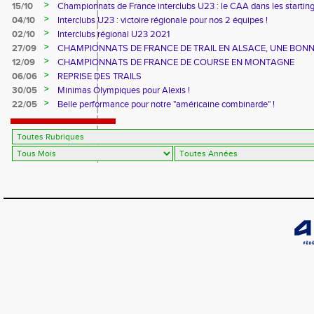
>
15/10
Championnats de France interclubs U23 : le CAA dans les startin
blocks !
>
04/10
Interclubs U23 : victoire régionale pour nos 2 équipes !
>
02/10
Interclubs régional U23 2021
>
27/09
CHAMPIONNATS DE FRANCE DE TRAIL EN ALSACE, UNE BON
CUVEE
>
12/09
CHAMPIONNATS DE FRANCE DE COURSE EN MONTAGNE
>
06/06
REPRISE DES TRAILS
>
30/05
Minimas Olympiques pour Alexis !
>
22/05
Belle performance pour notre "américaine combinarde" !