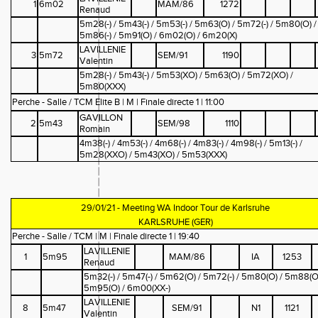
1
6m02
MAM/86
1272
Renaud
5m28(-) / 5m43(-) / 5m53(-) / 5m63(O) / 5m72(-) / 5m80(O) /
5m86(-) / 5m91(O) / 6m02(O) / 6m20(X)
LAVILLENIE
3
5m72
SEM/91
1190
Valentin
5m28(-) / 5m43(-) / 5m53(XO) / 5m63(O) / 5m72(XO) /
5m80(XXX)
Perche - Salle / TCM Elite B | M | Finale directe 1 | 11:00
GAVILLON
2
5m43
SEM/98
1110
Romain
4m38(-) / 4m53(-) / 4m68(-) / 4m83(-) / 4m98(-) / 5m13(-) /
5m28(XXO) / 5m43(XO) / 5m53(XXX)
29/01/21 - Meeting WA Indoor Tour de Karlsruhe
KARLSRUHE (GER)
Perche - Salle / TCM | M | Finale directe 1 | 19:40
LAVILLENIE
1
5m95
MAM/86
IA
1253
Renaud
5m32(-) / 5m47(-) / 5m62(O) / 5m72(-) / 5m80(O) / 5m88(O)
5m95(O) / 6m00(XX-)
LAVILLENIE
8
5m47
SEM/91
N1
1121
Valentin