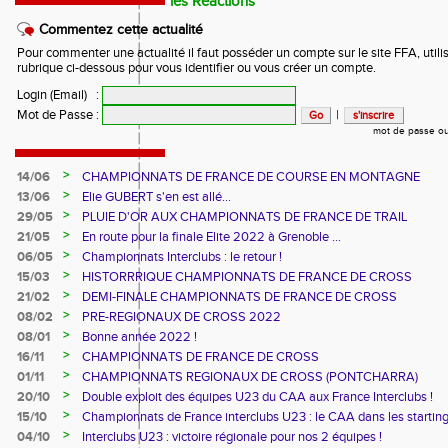
les Réactions
Commentez cette actualité
Pour commenter une actualité il faut posséder un compte sur le site FFA, utilis
rubrique ci-dessous pour vous identifier ou vous créer un compte.
Login (Email)
:
Mot de Passe
:
|
mot de passe ou
>
14/06
CHAMPIONNATS DE FRANCE DE COURSE EN MONTAGNE
>
13/06
Elie GUBERT s'en est allé...
>
29/05
PLUIE D'OR AUX CHAMPIONNATS DE FRANCE DE TRAIL
>
21/05
En route pour la finale Elite 2022 à Grenoble ...
>
06/05
Championnats Interclubs : le retour !
>
15/03
HISTORRRIQUE CHAMPIONNATS DE FRANCE DE CROSS
>
21/02
DEMI-FINALE CHAMPIONNATS DE FRANCE DE CROSS
>
08/02
PRE-REGIONAUX DE CROSS 2022
>
08/01
Bonne année 2022 !
>
16/11
CHAMPIONNATS DE FRANCE DE CROSS
>
01/11
CHAMPIONNATS REGIONAUX DE CROSS (PONTCHARRA)
>
20/10
Double exploit des équipes U23 du CAA aux France Interclubs !
>
15/10
Championnats de France interclubs U23 : le CAA dans les startin
blocks !
>
04/10
Interclubs U23 : victoire régionale pour nos 2 équipes !