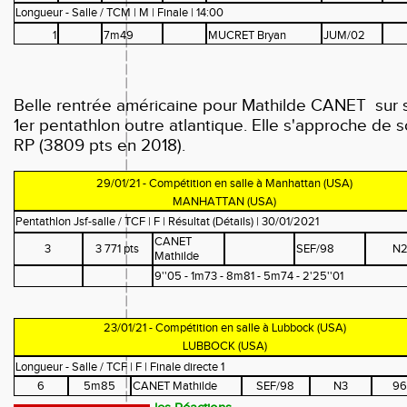
Longueur - Salle / TCM | M | Finale | 14:00
1
7m49
MUCRET Bryan
JUM/02
Belle rentrée américaine pour Mathilde CANET sur 
1er pentathlon outre atlantique. Elle s'approche de 
RP (3809 pts en 2018).
29/01/21 - Compétition en salle à Manhattan (USA)
MANHATTAN (USA)
Pentathlon Jsf-salle / TCF | F | Résultat (Détails) | 30/01/2021
CANET
3
3 771 pts
SEF/98
N
Mathilde
9''05 - 1m73 - 8m81 - 5m74 - 2'25''01
23/01/21 - Compétition en salle à Lubbock (USA)
LUBBOCK (USA)
Longueur - Salle / TCF | F | Finale directe 1
6
5m85
CANET Mathilde
SEF/98
N3
9