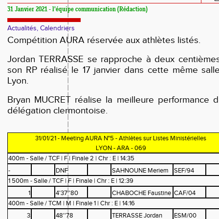
31 Janvier 2021 - l'équipe communication (Rédaction)
Actualités, Calendriers
Compétition AURA réservée aux athlètes listés.
Jordan TERRASSE se rapproche à deux centième
son RP réalisé le 17 janvier dans cette même sall
Lyon.
Bryan MUCRET réalise la meilleure performance d
délégation clermontoise.
31/01/21 - Meeting AURA N°5 - Athlètes sur Listes Ministérielles
LYON - ARA - 069
400m - Salle / TCF | F | Finale 2 | Chr : E | 14:35
-
DNF
SAHNOUNE Meriem
SEF/94
1 500m - Salle / TCF | F | Finale | Chr : E | 12:39
1
4'37''80
CHABOCHE Faustine
CAF/04
400m - Salle / TCM | M | Finale 1 | Chr : E | 14:16
3
48''78
TERRASSE Jordan
ESM/00