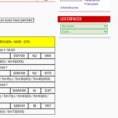
Fédération
Française
d'Athlétisme.
LES ESPACES
ur ROUEN - NOR - 076
te 1 | 14:00
ESF/99
N2
969
(O) / 4m13(XXX)
cte 1
SEM/98
N2
1075
) / 5m15(-) / 5m30(XO) / 5m45(XXX)
ecte 1
MAM/86
IA
1247
) / 5m73(-) / 5m83(O) / 5m93(O) /
SEM/91
IB
1157
(O) / 5m73(XXX)