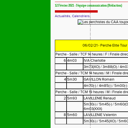
12 Février 2021 - l'équipe communication (Rédaction)
Actualités, Calendriers
06/02/21 - Perche Elite To
Perche - Salle / TCF 14 heures | F | Finale direc
6
4m03
IVA Charlotte
3m73(XO) / 3m88(O) / 4m03
Perche - Salle / TCM 14 heures | M | Finale dire
4
5m30
GAVILLON Romain
4m70(-) / 4m85(-) / 5m00(-
Perche - Salle / TCM 19 heures | M | Finale dir
2
5m93
LAVILLENIE Renaud
5m30(-) / 5m45(-) / 5m60(O
6m03(XXX)
8
5m60
LAVILLENIE Valentin
5m30(-) / 5m45(XO) / 5m60