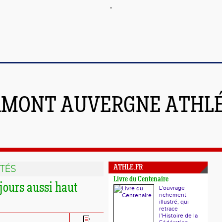
RMONT AUVERGNE ATHL
TÉS
ATHLE.FR
Livre du Centenaire
jours aussi haut
L'ouvrage
richement
illustré, qui
retrace
l’Histoire de la