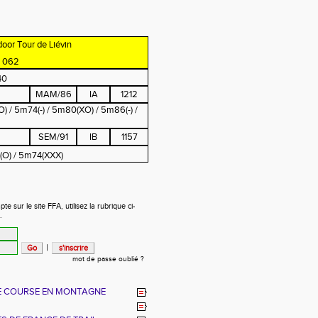
oor Tour de Liévin
- 062
40
MAM/86
IA
1212
) / 5m74(-) / 5m80(XO) / 5m86(-) /
SEM/91
IB
1157
(O) / 5m74(XXX)
 sur le site FFA, utilisez la rubrique ci-
.
|
mot de passe oublié ?
E COURSE EN MONTAGNE