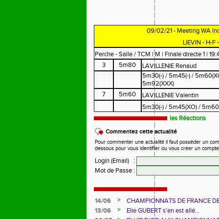
09/02/21 - Meeting WA Ind
LIEVIN - H-F 
Perche - Salle / TCM | M | Finale directe 1 | 19:
3
5m80
LAVILLENIE Renaud
5m30(-) / 5m45(-) / 5m60(XO
5m92(XXX)
7
5m60
LAVILLENIE Valentin
5m30(-) / 5m45(XO) / 5m60
les Réactions
Commentez cette actualité
Pour commenter une actualité il faut posséder un compte
dessous pour vous identifier ou vous créer un compte
Login (Email)
:
Mot de Passe
:
>
14/06
CHAMPIONNATS DE FRANCE D
>
13/06
Elie GUBERT s'en est allé...