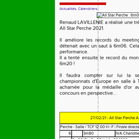
Actualités, Calendriers
Renaud LAVILLENIE a réalisé une tr
All Star Perche 2021.
Il améliore les records du meetin
détenait avec un saut à 6m06. Cela
performance.
Il a tenté ensuite le record du mon
6m20 !
Il faudra compter sur lui la s
championnats d'Europe en salle à T
acharnée pour la médaille d'or 
concours en perspective...
27/02/21 - All Star Perche 
Perche - Salle / TCF 12:00 H | F | Finale directe
6
3m80
IVA Charlott