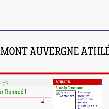
RMONT AUVERGNE ATHL
TÉS
ATHLE.FR
Livre du Centenaire
ur Renaud !
L'ouvrage
richement
illustré, qui
retrace
l’Histoire de la