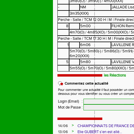
3m80(O) / 3m90(-) / 4m00(XXX)
-
NM
JALLADE Lis
3m35(XXX)
Perche - Salle / TCM 12:00 H | M | Finale direc
8
5m00
FILHON Rem
4m70(O) / 4m85(XO) / 5m00(XXO) / 5
Perche - Salle / TCM 17:30 H | M | Finale direct
1
6m06
LAVILLENIE 
5m70(O) / 5m80(-) / 5m86(O) / 5m91(-
6m20(XXX)
5
5m80
LAVILLENIE V
5m55(O) / 5m70(O) / 5m80(XXO) / 5
les Réactions
Commentez cette actualité
Pour commenter une actualité il faut posséder un compte
dessous pour vous identifier ou vous créer un compte
Login (Email)
:
Mot de Passe
:
>
14/06
CHAMPIONNATS DE FRANCE D
>
13/06
Elie GUBERT s'en est allé...