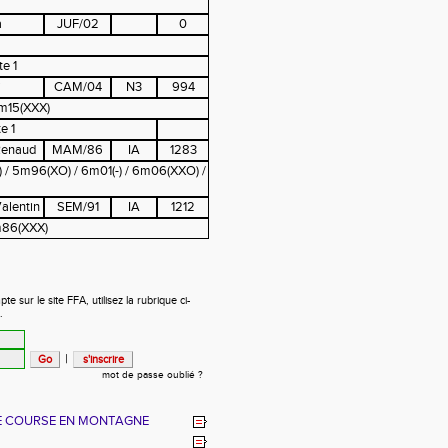
a
JUF/02
0
te 1
i
CAM/04
N3
994
m15(XXX)
e 1
Renaud
MAM/86
IA
1283
) / 5m96(XO) / 6m01(-) / 6m06(XXO) /
alentin
SEM/91
IA
1212
m86(XXX)
 sur le site FFA, utilisez la rubrique ci-
.
|
mot de passe oublié ?
E COURSE EN MONTAGNE