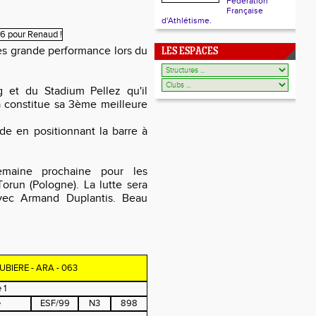
Fédération
Française
d'Athlétisme.
ès grande performance lors du
LES ESPACES
g et du Stadium Pellez qu'il
 constitue sa 3ème meilleure
de en positionnant la barre à
emaine prochaine pour les
orun (Pologne). La lutte sera
avec Armand Duplantis. Beau
AUBIERE - ARA - 063
 1
e
ESF/99
N3
898