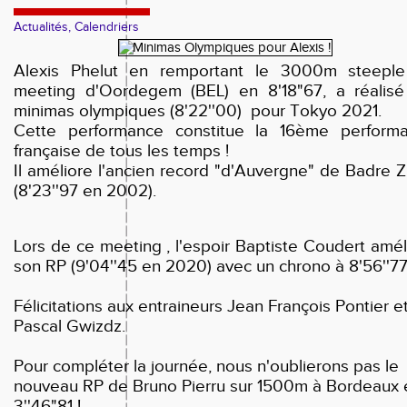
Actualités, Calendriers
Alexis Phelut en remportant le 3000m steepl
meeting d'Oordegem (BEL) en 8'18"67, a réalisé
minimas olympiques (8'22''00) pour Tokyo 2021.
Cette performance constitue la 16ème perform
française de tous les temps !
Il améliore l'ancien record "d'Auvergne" de Badre Zi
(8'23''97 en 2002).
Lors de ce meeting , l'espoir Baptiste Coudert amél
son RP (9'04''45 en 2020) avec un chrono à 8'56''77
Félicitations aux entraineurs Jean François Pontier e
Pascal Gwizdz.
Pour compléter la journée, nous n'oublierons pas le
nouveau RP de Bruno Pierru sur 1500m à Bordeaux 
3''46"81 !