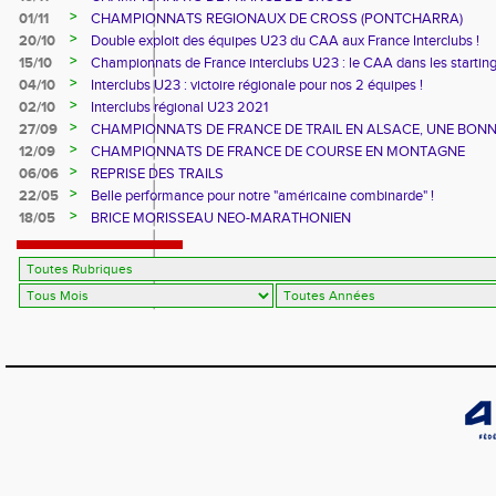
>
01/11
CHAMPIONNATS REGIONAUX DE CROSS (PONTCHARRA)
>
20/10
Double exploit des équipes U23 du CAA aux France Interclubs !
>
15/10
Championnats de France interclubs U23 : le CAA dans les startin
blocks !
>
04/10
Interclubs U23 : victoire régionale pour nos 2 équipes !
>
02/10
Interclubs régional U23 2021
>
27/09
CHAMPIONNATS DE FRANCE DE TRAIL EN ALSACE, UNE BON
CUVEE
>
12/09
CHAMPIONNATS DE FRANCE DE COURSE EN MONTAGNE
>
06/06
REPRISE DES TRAILS
>
22/05
Belle performance pour notre "américaine combinarde" !
>
18/05
BRICE MORISSEAU NEO-MARATHONIEN