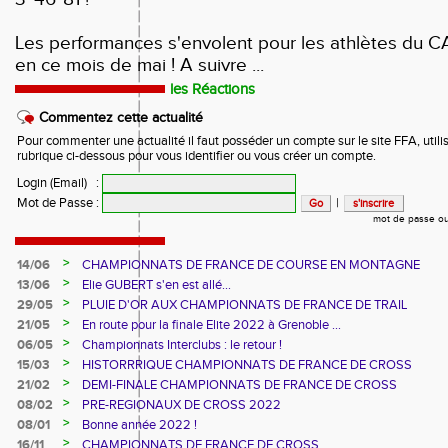
Les performances s'envolent pour les athlètes du 
en ce mois de mai ! A suivre ...
les Réactions
Commentez cette actualité
Pour commenter une actualité il faut posséder un compte sur le site FFA, utilis
rubrique ci-dessous pour vous identifier ou vous créer un compte.
Login (Email)
:
Mot de Passe
:
|
mot de passe ou
>
14/06
CHAMPIONNATS DE FRANCE DE COURSE EN MONTAGNE
>
13/06
Elie GUBERT s'en est allé...
>
29/05
PLUIE D'OR AUX CHAMPIONNATS DE FRANCE DE TRAIL
>
21/05
En route pour la finale Elite 2022 à Grenoble ...
>
06/05
Championnats Interclubs : le retour !
>
15/03
HISTORRRIQUE CHAMPIONNATS DE FRANCE DE CROSS
>
21/02
DEMI-FINALE CHAMPIONNATS DE FRANCE DE CROSS
>
08/02
PRE-REGIONAUX DE CROSS 2022
>
08/01
Bonne année 2022 !
>
16/11
CHAMPIONNATS DE FRANCE DE CROSS