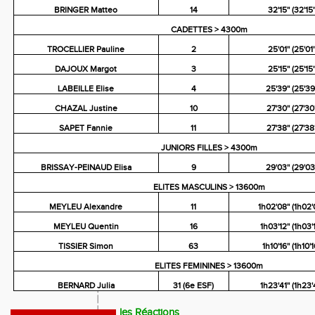
BRINGER Matteo
14
32'15'' (32'15''
CADETTES > 4300m
TROCELLIER Pauline
2
25'01'' (25'01''
DAJOUX Margot
3
25'15'' (25'15''
LABEILLE Elise
4
25'39'' (25'39'
CHAZAL Justine
10
27'30'' (27'30'
SAPET Fannie
11
27'38'' (27'38'
JUNIORS FILLES > 4300m
BRISSAY-PEINAUD Elisa
9
29'03'' (29'03'
ELITES MASCULINS > 13600m
MEYLEU Alexandre
11
1h02'08'' (1h02'0
MEYLEU Quentin
16
1h03'12'' (1h03'1
TISSIER Simon
63
1h10'16'' (1h10'16
ELITES FEMININES > 13600m
BERNARD Julia
31 (6e ESF)
1h23'41'' (1h23'4
les Réactions