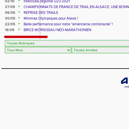
>
02/10
Interclubs régional U23 2021
>
27/09
CHAMPIONNATS DE FRANCE DE TRAIL EN ALSACE, UNE BON
CUVEE
>
06/06
REPRISE DES TRAILS
>
30/05
Minimas Olympiques pour Alexis !
>
22/05
Belle performance pour notre "américaine combinarde" !
>
18/05
BRICE MORISSEAU NEO-MARATHONIEN