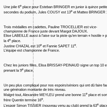
e
Une jolie 6
place pour Esteban BRINGER en junior à quinze petit
e
secondes du podium, Jules COUSY est 13
et Matteo BRINGER 
Trois médailles en cadettes, Pauline TROCELLIER est vice-
championne de France juste devant Margot DAJOUX.
Elise LABEILLE aussi à l’aise sur la piste qu’en terrain « hostile » 
e
la 4
place.
e
e
Justine CHAZAL est 10
et Fannie SAPET 11
.
L’équipe est championne de France.
Chez les juniors filles, Elisa BRISSAY-PEINAUD signe un top 10 
e
prenant la 9
place.
Un peu plus compliqué pour nos espoirs/séniors qui ont dû faire fa
une génération montante de très niveau.
e
Malgré tout, Alexandre MEYLEU prend une bonne 11
place et so
e
frère Quentin termine 16
.
e
L’espoir Simon TISSIER (nouveau venu au club) prend la 63
plac