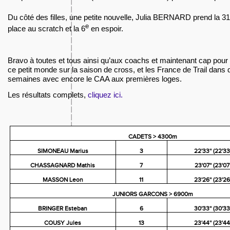
Du côté des filles, une petite nouvelle, Julia BERNARD prend la 31
e
place au scratch et la 6
en espoir.
Bravo à toutes et tous ainsi qu’aux coachs et maintenant cap pour 
ce petit monde sur la saison de cross, et les France de Trail dans
semaines avec encore le CAA aux premières loges.
Les résultats complets,
cliquez ici.
CADETS > 4300m
SIMONEAU Marius
3
22'33'' (22'33'
CHASSAGNARD Mathis
7
23'07'' (23'07'
MASSON Leon
11
23'26'' (23'26'
JUNIORS GARCONS > 6900m
BRINGER Esteban
6
30'33'' (30'33'
COUSY Jules
13
23'44'' (23'44'