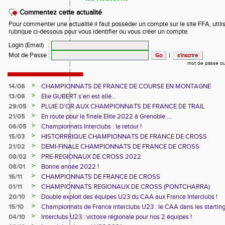
Commentez cette actualité
Pour commenter une actualité il faut posséder un compte sur le site FFA, utilis
rubrique ci-dessous pour vous identifier ou vous créer un compte.
Login (Email)
:
Mot de Passe
:
|
mot de passe ou
>
14/06
CHAMPIONNATS DE FRANCE DE COURSE EN MONTAGNE
>
13/06
Elie GUBERT s'en est allé...
>
29/05
PLUIE D'OR AUX CHAMPIONNATS DE FRANCE DE TRAIL
>
21/05
En route pour la finale Elite 2022 à Grenoble ...
>
06/05
Championnats Interclubs : le retour !
>
15/03
HISTORRRIQUE CHAMPIONNATS DE FRANCE DE CROSS
>
21/02
DEMI-FINALE CHAMPIONNATS DE FRANCE DE CROSS
>
08/02
PRE-REGIONAUX DE CROSS 2022
>
08/01
Bonne année 2022 !
>
16/11
CHAMPIONNATS DE FRANCE DE CROSS
>
01/11
CHAMPIONNATS REGIONAUX DE CROSS (PONTCHARRA)
>
20/10
Double exploit des équipes U23 du CAA aux France Interclubs !
>
15/10
Championnats de France interclubs U23 : le CAA dans les startin
blocks !
>
04/10
Interclubs U23 : victoire régionale pour nos 2 équipes !