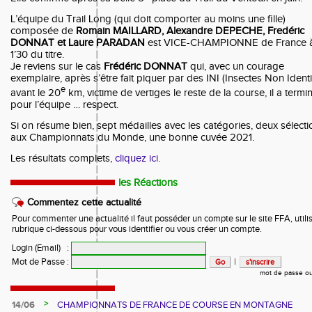
L’équipe du Trail Long (qui doit comporter au moins une fille)
composée de
Romain MAILLARD, Alexandre DEPECHE, Fredéric
DONNAT et Laure PARADAN
est VICE-CHAMPIONNE de France 
1’30 du titre.
Je reviens sur le cas
Frédéric DONNAT
qui, avec un courage
exemplaire, après s’être fait piquer par des INI (Insectes Non Identi
e
avant le 20
km, victime de vertiges le reste de la course, il a termi
pour l’équipe … respect.
Si on résume bien, sept médailles avec les catégories, deux sélecti
aux Championnats du Monde, une bonne cuvée 2021.
Les résultats complets,
cliquez ici.
les Réactions
Commentez cette actualité
Pour commenter une actualité il faut posséder un compte sur le site FFA, utilis
rubrique ci-dessous pour vous identifier ou vous créer un compte.
Login (Email)
:
Mot de Passe
:
|
mot de passe ou
>
14/06
CHAMPIONNATS DE FRANCE DE COURSE EN MONTAGNE