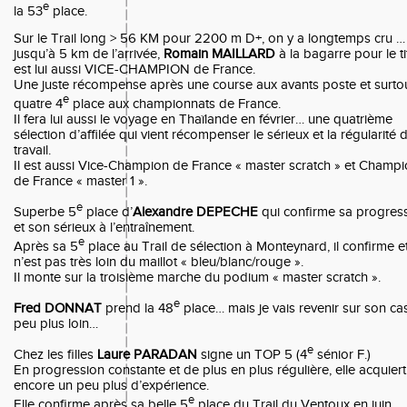
e
la 53
place.
Sur le Trail long > 56 KM pour 2200 m D+, on y a longtemps cru …
jusqu’à 5 km de l’arrivée,
Romain MAILLARD
à la bagarre pour le ti
est lui aussi VICE-CHAMPION de France.
Une juste récompense après une course aux avants poste et surto
e
quatre 4
place aux championnats de France.
Il fera lui aussi le voyage en Thaïlande en février… une quatrième
sélection d’affilée qui vient récompenser le sérieux et la régularité 
travail.
Il est aussi Vice-Champion de France « master scratch » et Champ
de France « master 1 ».
e
Superbe 5
place d’
Alexandre DEPECHE
qui confirme sa progres
et son sérieux à l’entraînement.
e
Après sa 5
place au Trail de sélection à Monteynard, il confirme e
n’est pas très loin du maillot « bleu/blanc/rouge ».
Il monte sur la troisième marche du podium « master scratch ».
e
Fred DONNAT
prend la 48
place… mais je vais revenir sur son ca
peu plus loin…
e
Chez les filles
Laure PARADAN
signe un TOP 5 (4
sénior F.)
En progression constante et de plus en plus régulière, elle acquiert
encore un peu plus d’expérience.
e
Elle confirme après sa belle 5
place du Trail du Ventoux en juin.