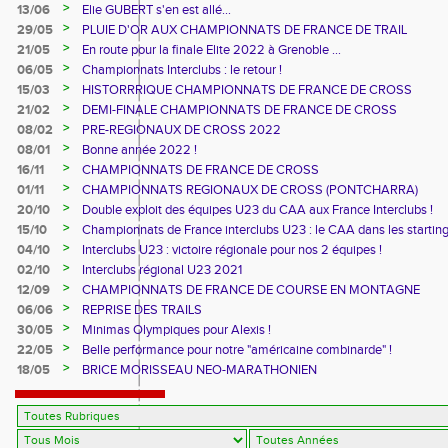
>
13/06
Elie GUBERT s'en est allé...
>
29/05
PLUIE D'OR AUX CHAMPIONNATS DE FRANCE DE TRAIL
>
21/05
En route pour la finale Elite 2022 à Grenoble ...
>
06/05
Championnats Interclubs : le retour !
>
15/03
HISTORRRIQUE CHAMPIONNATS DE FRANCE DE CROSS
>
21/02
DEMI-FINALE CHAMPIONNATS DE FRANCE DE CROSS
>
08/02
PRE-REGIONAUX DE CROSS 2022
>
08/01
Bonne année 2022 !
>
16/11
CHAMPIONNATS DE FRANCE DE CROSS
>
01/11
CHAMPIONNATS REGIONAUX DE CROSS (PONTCHARRA)
>
20/10
Double exploit des équipes U23 du CAA aux France Interclubs !
>
15/10
Championnats de France interclubs U23 : le CAA dans les startin
blocks !
>
04/10
Interclubs U23 : victoire régionale pour nos 2 équipes !
>
02/10
Interclubs régional U23 2021
>
12/09
CHAMPIONNATS DE FRANCE DE COURSE EN MONTAGNE
>
06/06
REPRISE DES TRAILS
>
30/05
Minimas Olympiques pour Alexis !
>
22/05
Belle performance pour notre "américaine combinarde" !
>
18/05
BRICE MORISSEAU NEO-MARATHONIEN