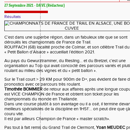
27 Septembre 2021 - DAVE (Rédacteur)
Résultats
C’est dans une superbe région, dans un fabuleux site que se sont
déroulés les championnats de France de Trail.
ROUFFACH (68) localité proche de Colmar, et son célèbre Trail du
« Petit Ballon d’Alsace » accueillait l’édition 2021.
Au pays du Gewurztraminer, du Riesling… et du Bretzel, c’est une
organisation au Top qui avait concocté des parcours variés et plut
roulant au milieu des vignes et du « petit ballon ».
Sur le Trail court > 29 KM pour 900m de D+, pas évident de faire 
pronostics avec ce parcours très roulant.
Timothée BOMMIER
de retour aux affaires après une longue coup
est VICE CHAMPION de France et obtient son ticket pour les
championnats du monde en Thaïlande.
Dans une course plutôt à son avantage ou il a osé, il termine devan
meilleurs spécialistes de la discipline en 1H51’… on peut dire que çà
couru vite.
Il est par ailleurs Champion de France « master scratch».
Pas tout à fait remis du Grand Trail de Clermont,
Yoan MEUDEC
p