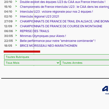
>
20/10
Double exploit des équipes U23 du CAA aux France Interclubs !
>
15/10
Championnats de France interclubs U23 : le CAA dans les startin
blocks !
>
04/10
Interclubs U23 : victoire régionale pour nos 2 équipes !
>
02/10
Interclubs régional U23 2021
>
27/09
CHAMPIONNATS DE FRANCE DE TRAIL EN ALSACE, UNE BON
CUVEE
>
12/09
CHAMPIONNATS DE FRANCE DE COURSE EN MONTAGNE
>
06/06
REPRISE DES TRAILS
>
30/05
Minimas Olympiques pour Alexis !
>
22/05
Belle performance pour notre "américaine combinarde" !
>
18/05
BRICE MORISSEAU NEO-MARATHONIEN