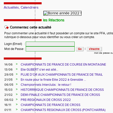
Actualités, Calendriers
les Réactions
Commentez cette actualité
Pour commenter une actualité il faut posséder un compte sur le site FFA, utilis
rubrique ci-dessous pour vous identifier ou vous créer un compte.
Login (Email)
:
Mot de Passe
:
|
mot de passe ou
>
14/06
CHAMPIONNATS DE FRANCE DE COURSE EN MONTAGNE
>
13/06
Elie GUBERT s'en est allé...
>
29/05
PLUIE D'OR AUX CHAMPIONNATS DE FRANCE DE TRAIL
>
21/05
En route pour la finale Elite 2022 à Grenoble ...
>
06/05
Championnats Interclubs : le retour !
>
15/03
HISTORRRIQUE CHAMPIONNATS DE FRANCE DE CROSS
>
21/02
DEMI-FINALE CHAMPIONNATS DE FRANCE DE CROSS
>
08/02
PRE-REGIONAUX DE CROSS 2022
>
16/11
CHAMPIONNATS DE FRANCE DE CROSS
>
01/11
CHAMPIONNATS REGIONAUX DE CROSS (PONTCHARRA)