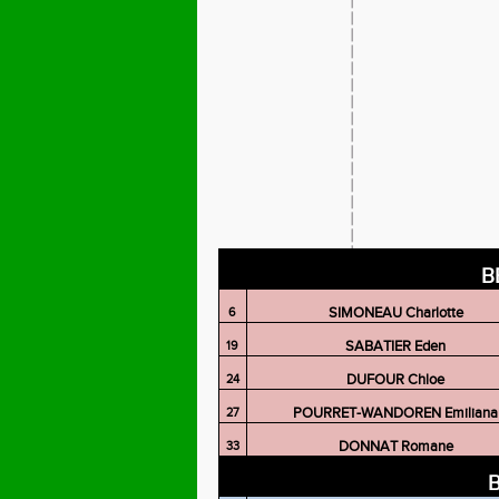
B
SIMONEAU Charlotte
6
SABATIER Eden
19
DUFOUR Chloe
24
POURRET-WANDOREN Emiliana
27
DONNAT Romane
33