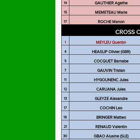
GAUTHIER Agathe
14
MEMETEAU Marie
15
ROCHE Manon
17
CROSS 
MEYLEU Quentin
1
HEASLIP Olivier (GBR)
4
COCQUET Barnabe
5
GAUVIN Tristan
7
HYGOUNENC Jules
11
CARUANA Jules
12
GLEYZE Alexandre
13
COCHIN Leo
17
BRINGER Matteo
19
RENAUD Valentin
21
GBAO Alusine (SLE)
30