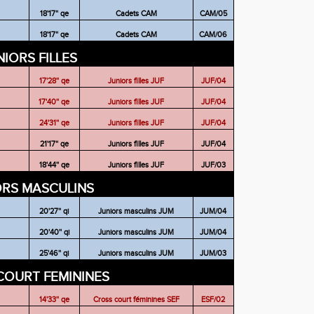
18'17'' qe
Cadets CAM
CAM/05
18'17'' qe
Cadets CAM
CAM/06
NIORS FILLES
17'28'' qe
Juniors filles JUF
JUF/04
17'40'' qe
Juniors filles JUF
JUF/04
24'31'' qe
Juniors filles JUF
JUF/04
21'17'' qe
Juniors filles JUF
JUF/04
18'44'' qe
Juniors filles JUF
JUF/03
ORS MASCULINS
20'27'' qi
Juniors masculins JUM
JUM/04
20'40'' qi
Juniors masculins JUM
JUM/04
25'46'' qi
Juniors masculins JUM
JUM/03
COURT FEMININES
14'33'' qe
Cross court féminines SEF
ESF/02