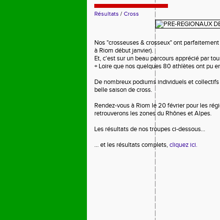
Résultats
/
Cross
Nos "crosseuses & crosseux" ont parfaitement
à Riom début janvier).
Et, c'est sur un beau parcours apprécié par to
+ Loire que nos quelques 80 athlètes ont pu e
De nombreux podiums individuels et collectifs 
belle saison de cross.
Rendez-vous à Riom le 20 février pour les régi
retrouverons les zones du Rhônes et Alpes.
Les résultats de nos troupes ci-dessous...
... et les résultats complets,
cliquez ici.