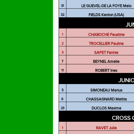
LE GUEVEL-DE LA FOYE Malo
31
FIELDS Kenton (USA)
32
JU
CHABOCHE Faustine
1
TROCELLIER Pauline
2
SAPET Fannie
3
BEYNEL Amelie
7
ROBERT Ines
11
JUNI
SIMONEAU Marius
5
CHASSAGNARD Mathis
6
DUCLOS Maxime
23
CROSS 
RAVET Julia
1