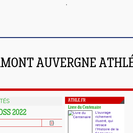
RMONT AUVERGNE ATHL
TÉS
ATHLE.FR
Livre du Centenaire
SS 2022
L'ouvrage
richement
illustré, qui
retrace
l’Histoire de la