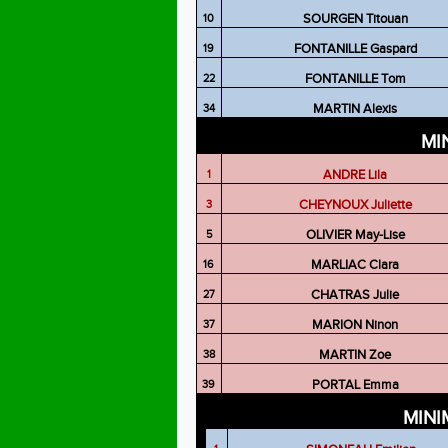
SOURGEN Titouan
10
FONTANILLE Gaspard
19
FONTANILLE Tom
22
MARTIN Alexis
34
MI
ANDRE Lila
1
CHEYNOUX Juliette
3
OLIVIER May-Lise
5
MARLIAC Clara
16
CHATRAS Julie
27
MARION Ninon
37
MARTIN Zoe
38
PORTAL Emma
39
MIN