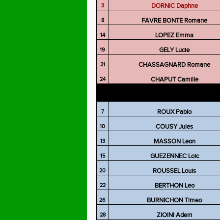
DORNIC Daphne
3
FAVRE BONTE Romane
8
LOPEZ Emma
14
GELY Lucie
19
CHASSAGNARD Romane
21
CHAPUT Camille
24
ROUX Pablo
7
COUSY Jules
10
MASSON Leon
13
GUEZENNEC Loic
15
ROUSSEL Louis
20
BERTHON Leo
22
BURNICHON Timeo
26
ZIOINI Adem
28