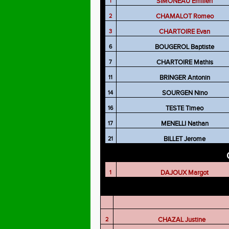
SIMONEAU Emilien
1
CHAMALOT Romeo
2
CHARTOIRE Evan
3
BOUGEROL Baptiste
6
CHARTOIRE Mathis
7
BRINGER Antonin
11
SOURGEN Nino
14
TESTE Timeo
16
MENELLI Nathan
17
BILLET Jerome
21
DAJOUX Margot
1
CHAZAL Justine
2