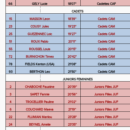
66
GELY Lucie
18'07''
Cadettes CAF
CADETS
15
MASSON Leon
18'39''
Cadets CAM
23
COUSY Jules
19'23''
Cadets CAM
25
GUEZENNEC Loic
19'27''
Cadets CAM
51
ROUX Pablo
20'11''
Cadets CAM
55
ROUSSEL Louis
20'15''
Cadets CAM
72
BURNICHON Timeo
20'42''
Cadets CAM
78
FIELDS Kenton (USA)
21'08''
Cadets CAM
93
BERTHON Leo
21'50''
Cadets CAM
JUNIORS FEMININES
2
CHABOCHE Faustine
20'39''
Juniors Filles JUF
3
SAPET Fannie
20'56''
Juniors Filles JUF
4
TROCELLIER Pauline
21'02''
Juniors Filles JUF
6
COUCHARD Maeva
21'19''
Juniors Filles JUF
22
FLUMIAN Marilou
23'28''
Juniors Filles JUF
24
BEYNEL Amelie
23'35''
Juniors Filles JUF