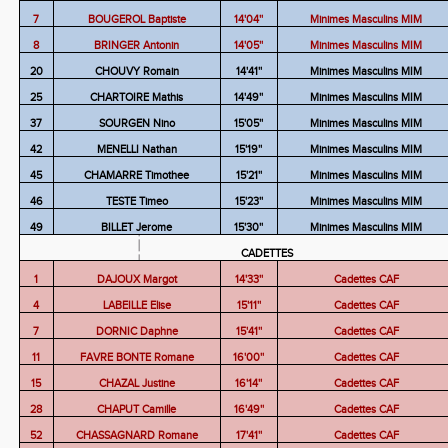
7
BOUGEROL Baptiste
14'04''
Minimes Masculins MIM
8
BRINGER Antonin
14'05''
Minimes Masculins MIM
20
CHOUVY Romain
14'41''
Minimes Masculins MIM
25
CHARTOIRE Mathis
14'49''
Minimes Masculins MIM
37
SOURGEN Nino
15'05''
Minimes Masculins MIM
42
MENELLI Nathan
15'19''
Minimes Masculins MIM
45
CHAMARRE Timothee
15'21''
Minimes Masculins MIM
46
TESTE Timeo
15'23''
Minimes Masculins MIM
49
BILLET Jerome
15'30''
Minimes Masculins MIM
CADETTES
1
DAJOUX Margot
14'33''
Cadettes CAF
4
LABEILLE Elise
15'11''
Cadettes CAF
7
DORNIC Daphne
15'41''
Cadettes CAF
11
FAVRE BONTE Romane
16'00''
Cadettes CAF
15
CHAZAL Justine
16'14''
Cadettes CAF
28
CHAPUT Camille
16'49''
Cadettes CAF
52
CHASSAGNARD Romane
17'41''
Cadettes CAF