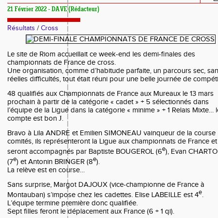
21 Février 2022 - DAVE (Rédacteur)
Résultats
/
Cross
Le site de Riom accueillait ce week-end les demi-finales des
championnats de France de cross.
Une organisation, comme d’habitude parfaite, un parcours sec, sa
réelles difficultés, tout était réuni pour une belle journée de compéti
48 qualifiés aux Championnats de France aux Mureaux le 13 mars
prochain à partir de la catégorie « cadet » + 5 sélectionnés dans
l’équipe de la Ligue dans la catégorie « minime » + 1 Relais Mixte… l
compte est bon
J
.
Bravo à Lila ANDRE et Emilien SIMONEAU vainqueur de la course i
comités, ils représenteront la Ligue aux championnats de France et
e
seront accompagnés par Baptiste BOUGEROL (6
), Evan CHARTO
e
e
(7
) et Antonin BRINGER (8
).
La relève est en course…
Sans surprise, Margot DAJOUX (vice-championne de France à
e
Montauban) s’impose chez les cadettes. Elise LABEILLE est 4
.
L’équipe termine première donc qualifiée.
Sept filles feront le déplacement aux France (6 + 1 qi).