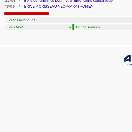
>
22/05
Belle performance pour notre "américaine combinarde" !
>
18/05
BRICE MORISSEAU NEO-MARATHONIEN