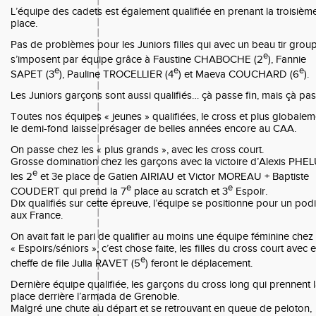
L’équipe des cadets est également qualifiée en prenant la troisièm
place.
Pas de problèmes pour les Juniors filles qui avec un beau tir grou
e
s’imposent par équipe grâce à Faustine CHABOCHE (2
), Fannie
e
e
e
SAPET (3
), Pauline TROCELLIER (4
) et Maeva COUCHARD (6
).
Les Juniors garçons sont aussi qualifiés… çà passe fin, mais çà pa
Toutes nos équipes « jeunes » qualifiées, le cross et plus globalem
le demi-fond laisse présager de belles années encore au CAA.
On passe chez les « plus grands », avec les cross court.
Grosse domination chez les garçons avec la victoire d’Alexis PHE
e
les 2
et 3e place de Gatien AIRIAU et Victor MOREAU + Baptiste
e
e
COUDERT qui prend la 7
place au scratch et 3
Espoir.
Dix qualifiés sur cette épreuve, l’équipe se positionne pour un po
aux France.
On avait fait le pari de qualifier au moins une équipe féminine chez 
« Espoirs/séniors », c’est chose faite, les filles du cross court avec 
e
cheffe de file Julia RAVET (5
) feront le déplacement.
Dernière équipe qualifiée, les garçons du cross long qui prennent 
place derrière l’armada de Grenoble.
Malgré une chute au départ et se retrouvant en queue de peloton,