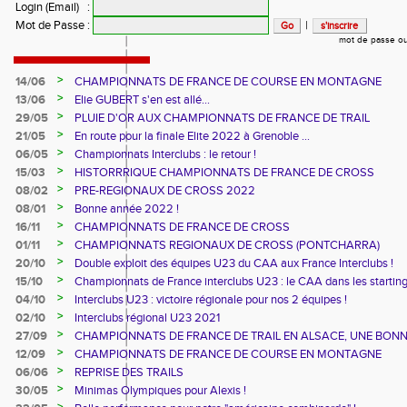
Login (Email)
:
Mot de Passe
:
|
mot de passe ou
>
14/06
CHAMPIONNATS DE FRANCE DE COURSE EN MONTAGNE
>
13/06
Elie GUBERT s'en est allé...
>
29/05
PLUIE D'OR AUX CHAMPIONNATS DE FRANCE DE TRAIL
>
21/05
En route pour la finale Elite 2022 à Grenoble ...
>
06/05
Championnats Interclubs : le retour !
>
15/03
HISTORRRIQUE CHAMPIONNATS DE FRANCE DE CROSS
>
08/02
PRE-REGIONAUX DE CROSS 2022
>
08/01
Bonne année 2022 !
>
16/11
CHAMPIONNATS DE FRANCE DE CROSS
>
01/11
CHAMPIONNATS REGIONAUX DE CROSS (PONTCHARRA)
>
20/10
Double exploit des équipes U23 du CAA aux France Interclubs !
>
15/10
Championnats de France interclubs U23 : le CAA dans les startin
blocks !
>
04/10
Interclubs U23 : victoire régionale pour nos 2 équipes !
>
02/10
Interclubs régional U23 2021
>
27/09
CHAMPIONNATS DE FRANCE DE TRAIL EN ALSACE, UNE BON
CUVEE
>
12/09
CHAMPIONNATS DE FRANCE DE COURSE EN MONTAGNE
>
06/06
REPRISE DES TRAILS
>
30/05
Minimas Olympiques pour Alexis !