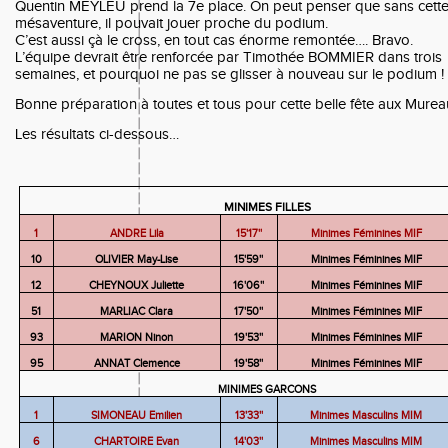
Quentin MEYLEU prend la 7e place. On peut penser que sans cett
mésaventure, il pouvait jouer proche du podium.
C’est aussi çà le cross, en tout cas énorme remontée…. Bravo.
L’équipe devrait être renforcée par Timothée BOMMIER dans trois
semaines, et pourquoi ne pas se glisser à nouveau sur le podium !
Bonne préparation à toutes et tous pour cette belle fête aux Murea
Les résultats ci-dessous…
MINIMES FILLES
1
ANDRE Lila
15'17''
Minimes Féminines MIF
10
OLIVIER May-Lise
15'59''
Minimes Féminines MIF
12
CHEYNOUX Juliette
16'06''
Minimes Féminines MIF
51
MARLIAC Clara
17'50''
Minimes Féminines MIF
93
MARION Ninon
19'53''
Minimes Féminines MIF
95
ANNAT Clemence
19'58''
Minimes Féminines MIF
MINIMES GARCONS
1
SIMONEAU Emilien
13'33''
Minimes Masculins MIM
6
CHARTOIRE Evan
14'03''
Minimes Masculins MIM