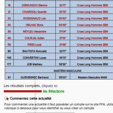
16
DIEMUNSCH Etienne
30'11''
Cross Long Hommes SEM
21
CHIARISOLI Quentin
30'15''
Cross Long Hommes SEM
32
ROSSIGNAUD Loic
30'43''
Cross Long Hommes SEM
34
ORLHAC Boris
30'45''
Cross Long Hommes SEM
38
MEYLEU Alexandre
31'04''
Cross Long Hommes SEM
46
COURJAL Sulian
31'19''
Cross Long Hommes SEM
59
PIRES Louis
31'48''
Cross Long Hommes SEM
80
BAUTISTA Romuald
32'17''
Cross Long Hommes SEM
145
CONVERTINI Lucas
34'13''
Cross Long Hommes SEM
177
JOB Mathieu
38'36''
Cross Long Hommes SEM
MASTERS MASCULINS
61
GUEHENNEC Bertrand
35'00''
Masters Masculins MAM
Les résultats complets,
cliquez ici.
les Réactions
Commentez cette actualité
Pour commenter une actualité il faut posséder un compte sur le site FFA, utilis
rubrique ci-dessous pour vous identifier ou vous créer un compte.