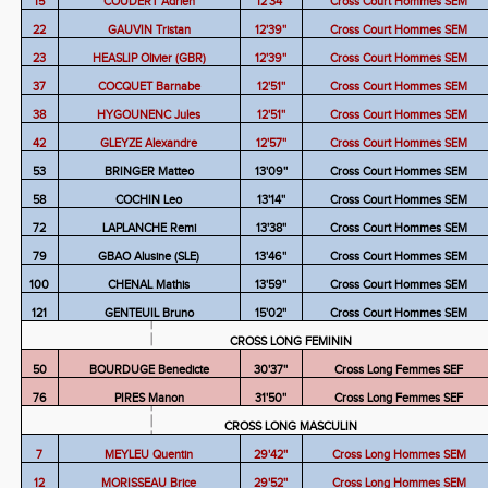
15
COUDERT Adrien
12'34''
Cross Court Hommes SEM
22
GAUVIN Tristan
12'39''
Cross Court Hommes SEM
23
HEASLIP Olivier (GBR)
12'39''
Cross Court Hommes SEM
37
COCQUET Barnabe
12'51''
Cross Court Hommes SEM
38
HYGOUNENC Jules
12'51''
Cross Court Hommes SEM
42
GLEYZE Alexandre
12'57''
Cross Court Hommes SEM
53
BRINGER Matteo
13'09''
Cross Court Hommes SEM
58
COCHIN Leo
13'14''
Cross Court Hommes SEM
72
LAPLANCHE Remi
13'38''
Cross Court Hommes SEM
79
GBAO Alusine (SLE)
13'46''
Cross Court Hommes SEM
100
CHENAL Mathis
13'59''
Cross Court Hommes SEM
121
GENTEUIL Bruno
15'02''
Cross Court Hommes SEM
CROSS LONG FEMININ
50
BOURDUGE Benedicte
30'37''
Cross Long Femmes SEF
76
PIRES Manon
31'50''
Cross Long Femmes SEF
CROSS LONG MASCULIN
7
MEYLEU Quentin
29'42''
Cross Long Hommes SEM
12
MORISSEAU Brice
29'52''
Cross Long Hommes SEM