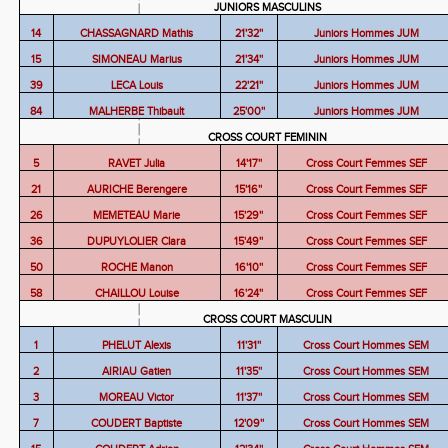
JUNIORS MASCULINS
14
CHASSAGNARD Mathis
21'32''
Juniors Hommes JUM
15
SIMONEAU Marius
21'34''
Juniors Hommes JUM
39
LECA Louis
22'21''
Juniors Hommes JUM
84
MALHERBE Thibault
25'00''
Juniors Hommes JUM
CROSS COURT FEMININ
5
RAVET Julia
14'17''
Cross Court Femmes SEF
21
AURICHE Berengere
15'16''
Cross Court Femmes SEF
26
MEMETEAU Marie
15'29''
Cross Court Femmes SEF
36
DUPUYLOLIER Clara
15'49''
Cross Court Femmes SEF
50
ROCHE Manon
16'10''
Cross Court Femmes SEF
58
CHAILLOU Louise
16'24''
Cross Court Femmes SEF
CROSS COURT MASCULIN
1
PHELUT Alexis
11'31''
Cross Court Hommes SEM
2
AIRIAU Gatien
11'35''
Cross Court Hommes SEM
3
MOREAU Victor
11'37''
Cross Court Hommes SEM
7
COUDERT Baptiste
12'09''
Cross Court Hommes SEM