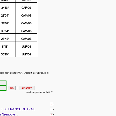
31'09''
CAF/05
34'13''
CAF/06
28'04''
CAM/05
28'01''
CAM/05
30'54''
CAM/06
26'48''
CAM/05
31'18''
JUF/04
30'10''
JUF/04
 sur le site FFA, utilisez la rubrique ci-
.
|
mot de passe oublié ?
S DE FRANCE DE TRAIL
à Grenoble ...