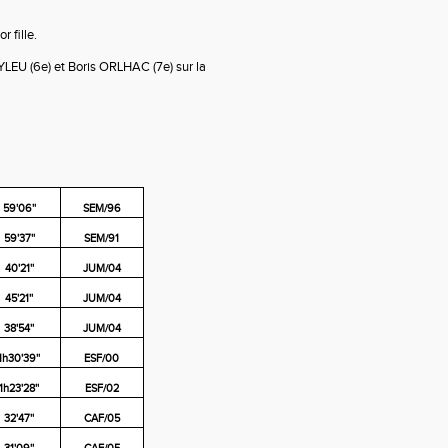
 fille.
YLEU (6e) et Boris ORLHAC (7e) sur la
59'06''
SEM/96
59'37''
SEM/91
40'21''
JUM/04
45'21''
JUM/04
38'54''
JUM/04
1h30'39''
ESF/00
1h23'28''
ESF/02
32'47''
CAF/05