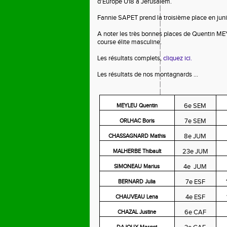
d'Europe U18 à Jérusalem.
Fannie SAPET prend la troisième place en junior
A noter les très bonnes places de Quentin ME
course élite masculine.
Les résultats complets,
cliquez ici.
Les résultats de nos montagnards ...
6e SEM
MEYLEU Quentin
7e SEM
ORLHAC Boris
8e JUM
CHASSAGNARD Mathis
23e JUM
MALHERBE Thibault
4e
JUM
SIMONEAU Marius
7e ESF
BERNARD Julia
4e ESF
CHAUVEAU Lena
6e CAF
CHAZAL Justine