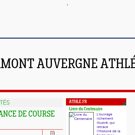
RMONT AUVERGNE ATHL
TÉS
ATHLE.FR
Livre du Centenaire
ANCE DE COURSE
L'ouvrage
richement
illustré, qui
retrace
l’Histoire de la