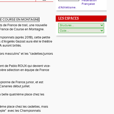
Fédération
Française
d'Athlétisme.
LES ESPACES
s de France de trail, une nouvelle
France de Course en Montagne.
pionnats (après 2018), cette petite
s d'Argelès Gazost aura été le théâtre
auront brillés.
niors masculins" et les "cadettes/juniors
vient de Pablo ROUX qui devient vice-
ière sélection en équipe de France
ionne de France junior, et est
naries début juillet.
belle quatrième place chez les
ème place chez les cadettes, mais
Steeple" avec les Championnats