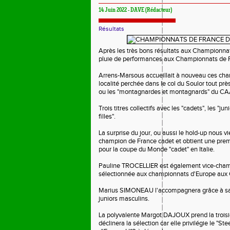
14 Juin 2022 - DAVE (Rédacteur)
Résultats
Après les très bons résultats aux Championnat
pluie de performances aux Championnats de 
Arrens-Marsous accueillait à nouveau ces cham
localité perchée dans le col du Soulor tout prè
ou les "montagnardes et montagnards" du CAA 
Trois titres collectifs avec les "cadets", les "ju
filles".
La surprise du jour, ou aussi le hold-up nous 
champion de France cadet et obtient une prem
pour la coupe du Monde "cadet" en Italie.
Pauline TROCELLIER est également vice-champ
sélectionnée aux championnats d'Europe aux Ca
Marius SIMONEAU l'accompagnera grâce à sa 
juniors masculins.
La polyvalente Margot DAJOUX prend la troisi
déclinera la sélection car elle privilégie le "