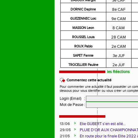
3e CAF
DAJOUX Margot
8e CAF
DORNIC Daphne
9e CAM
GUEZENNEC Loic
8 CAM
MASSON Leon
28 CAM
ROUSSEL Louis
2e CAM
ROUX Pablo
3e JUF
SAPET Fannie
2e JUF
TROCELLIER Pauline
les Réactions
Commentez cette actualité
Pour commenter une actualité il faut posséder un compte
dessous pour vous identifier ou vous créer un compte
Login (Email)
:
Mot de Passe
:
>
13/06
Elie GUBERT s'en est allé...
>
29/05
PLUIE D'OR AUX CHAMPIONNAT
>
21/05
En route pour la finale Elite 2022 