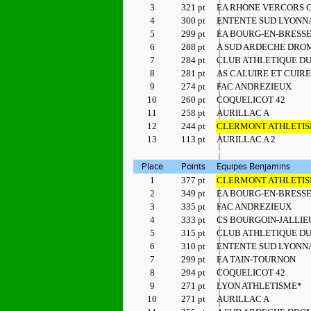
3
321 pt
EA RHONE VERCORS 
4
300 pt
ENTENTE SUD LYONN
5
299 pt
EA BOURG-EN-BRESS
6
288 pt
A SUD ARDECHE DRO
7
284 pt
CLUB ATHLETIQUE D
8
281 pt
AS CALUIRE ET CUIRE
9
274 pt
FAC ANDREZIEUX
10
260 pt
COQUELICOT 42
11
258 pt
AURILLAC A
12
244 pt
CLERMONT ATHLETIS
13
113 pt
AURILLAC A 2
Place
Points
Equipes Benjamins
1
377 pt
CLERMONT ATHLETIS
2
349 pt
EA BOURG-EN-BRESS
3
335 pt
FAC ANDREZIEUX
4
333 pt
CS BOURGOIN-JALLIE
5
315 pt
CLUB ATHLETIQUE D
6
310 pt
ENTENTE SUD LYONN
7
299 pt
EA TAIN-TOURNON
8
294 pt
COQUELICOT 42
9
271 pt
LYON ATHLETISME*
10
271 pt
AURILLAC A