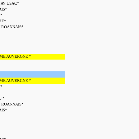
CAV USAC*
AIS*
E*
ME*
U ROANNAIS*
ME AUVERGNE *
ME AUVERGNE *
E*
U *
U ROANNAIS*
AIS*