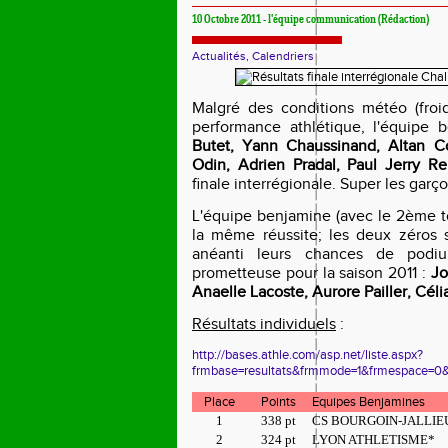
10 Octobre 2011 - l'équipe communication (Rédaction)
Actualités, Calendriers
Malgré des conditions météo (froid
performance athlétique, l'équipe
Butet, Yann Chaussinand, Altan Co
Odin, Adrien Pradal, Paul Jerry Re
finale interrégionale. Super les garço
L'équipe benjamine (avec le 2ème t
la même réussite; les deux zéros 
anéanti leurs chances de podi
prometteuse pour la saison 2011 :
Jo
Anaelle Lacoste, Aurore Pailler, Cél
Résultats individuels
:
http://bases.athle.com/asp.net/liste.aspx?
frmbase=resultats&frmmode=1&frmespace=0
Place
Points
Equipes Benjamines
1
338 pt
CS BOURGOIN-JALLIE
2
324 pt
LYON ATHLETISME*