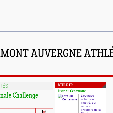
RMONT AUVERGNE ATHL
TÉS
ATHLE.FR
Livre du Centenaire
ionale Challenge
L'ouvrage
richement
illustré, qui
retrace
l’Histoire de la