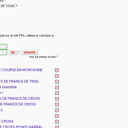
ME*
CAV USAC*
 sur le site FFA, utilisez la rubrique ci-
.
|
mot de passe oublié ?
E COURSE EN MONTAGNE
S DE FRANCE DE TRAIL
à Grenoble ...
r !
 DE FRANCE DE CROSS
DE FRANCE DE CROSS
22
E CROSS
E CROSS (PONTCHARRA)