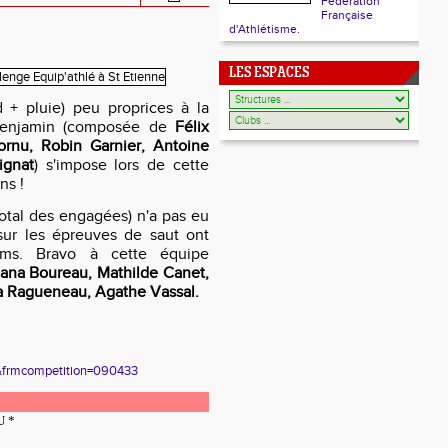
Fédération
Française
d'Athlétisme.
LES ESPACES
 + pluie) peu proprices à la
 benjamin (composée de
Félix
rnu, Robin Garnier, Antoine
ignat
) s'impose lors de cette
ns !
otal des engagées) n'a pas eu
sur les épreuves de saut ont
ums. Bravo à cette équipe
ana Boureau, Mathilde Canet,
ia Ragueneau, Agathe Vassal.
&frmcompetition=090433
U *