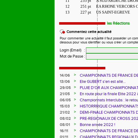
11
255 pt
A SUD ARDECHE DRO
12
251 pt
EA RHONE VERCORS 
13
227 pt
US SAINT-EGREVE
les Réactions
Commentez cette actualité
Pour commenter une actualité il faut posséder un compte
dessous pour vous identifier ou vous créer un compte
Login (Email)
:
Mot de Passe
:
>
14/06
CHAMPIONNATS DE FRANCE D
>
13/06
Elie GUBERT s'en est allé...
>
29/05
PLUIE D'OR AUX CHAMPIONNAT
>
21/05
En route pour la finale Elite 2022 
>
06/05
Championnats Interclubs : le retou
>
15/03
HISTORRRIQUE CHAMPIONNATS
>
21/02
DEMI-FINALE CHAMPIONNATS 
>
08/02
PRE-REGIONAUX DE CROSS 20
>
08/01
Bonne année 2022 !
>
16/11
CHAMPIONNATS DE FRANCE D
>
01/11
CHAMPIONNATS REGIONAUX D