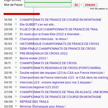
Login (Email)
:
Mot de Passe
:
|
mot de passe ou
>
14/06
CHAMPIONNATS DE FRANCE DE COURSE EN MONTAGNE
>
13/06
Elie GUBERT s'en est allé...
>
29/05
PLUIE D'OR AUX CHAMPIONNATS DE FRANCE DE TRAIL
>
21/05
En route pour la finale Elite 2022 à Grenoble ...
>
06/05
Championnats Interclubs : le retour !
>
15/03
HISTORRRIQUE CHAMPIONNATS DE FRANCE DE CROSS
>
21/02
DEMI-FINALE CHAMPIONNATS DE FRANCE DE CROSS
>
08/02
PRE-REGIONAUX DE CROSS 2022
>
08/01
Bonne année 2022 !
>
16/11
CHAMPIONNATS DE FRANCE DE CROSS
>
01/11
CHAMPIONNATS REGIONAUX DE CROSS (PONTCHARRA)
>
20/10
Double exploit des équipes U23 du CAA aux France Interclubs !
>
15/10
Championnats de France interclubs U23 : le CAA dans les startin
blocks !
>
04/10
Interclubs U23 : victoire régionale pour nos 2 équipes !
>
02/10
Interclubs régional U23 2021
>
27/09
CHAMPIONNATS DE FRANCE DE TRAIL EN ALSACE, UNE BON
CUVEE
>
12/09
CHAMPIONNATS DE FRANCE DE COURSE EN MONTAGNE
>
06/06
REPRISE DES TRAILS
>
30/05
Minimas Olympiques pour Alexis !