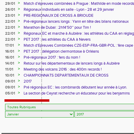
>
29/01
Match d’épreuves combinées à Prague : Mathilde en mode records
>
26/01
Régionaux individuels en salle - Lyon - 28 et 29 janvier
>
23/01
PRE-REGIONAUX DE CROSS A BRIOUDE
>
22/01
Pré-régionaux lancers longs : Yann en tête des bilans nationaux
>
22/01
Marathon de Dubaï : 2h14'50'' pour Tim !
>
22/01
Régionaux EC et marche à Aubière : les athlètes du CAA en régla
>
22/01
PET 2017 : les athlètes du CAA à Nevers
>
17/01
Match d’Epreuves Combinées CZE-ESP-FRA-GBR-POL : 1ère cape
pour Mathilde
>
16/01
PET 2017 : délégation clermontoise à Orléans
>
16/01
Pré-régionaux 2017 : 1ers du nom !
>
14/01
Retour sur les départementaux de lancers longs à Aubière
>
11/01
Meeting des volcans 2016 : des 400m records !
>
10/01
CHAMPIONNATS DEPARTEMENTAUX DE CROSS
>
09/01
2017
>
09/01
Pré régionaux EC : les combinards débutent leur année à Lyon.
>
05/01
La section de Ceyrat recherche un éducateur pour les benjamins
minimes