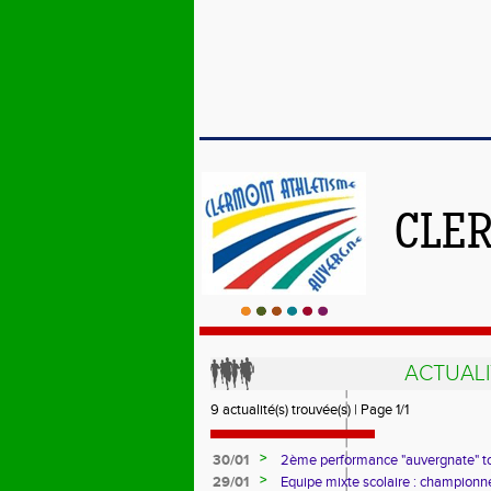
CLE
ACTUALI
9 actualité(s) trouvée(s) | Page 1/1
>
30/01
2ème performance "auvergnate" t
CHAUSSINAND !
>
29/01
Equipe mixte scolaire : championn