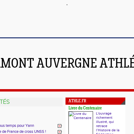
RMONT AUVERGNE ATHL
TÉS
ATHLE.FR
Livre du Centenaire
L'ouvrage
richement
illustré, qui
ous temps pour Yann
retrace
l’Histoire de la
e de France de cross UNSS !