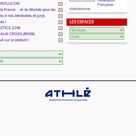
Fédération
MONTLUCON
Française
d'Athlétisme.
a France ... et du Monde pour les
 à nos bénévoles et jurys
es !
LES ESPACES
LETICS 2019
UX CROSS (RIOM)
A sur le podium !