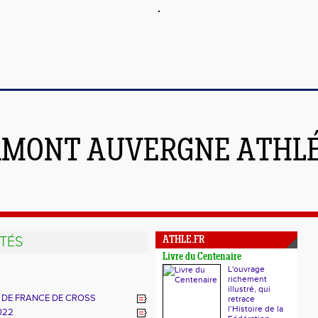
RMONT AUVERGNE ATHL
TÉS
ATHLE.FR
Livre du Centenaire
L'ouvrage
richement
illustré, qui
 DE FRANCE DE CROSS
retrace
l’Histoire de la
022