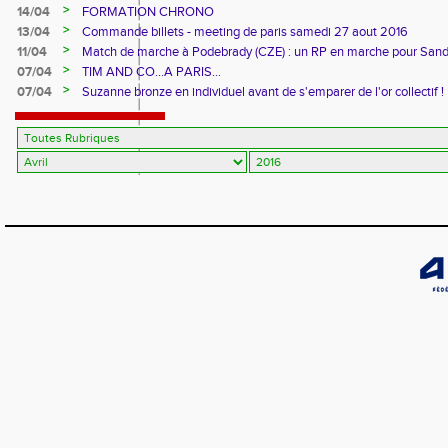
>
14/04
FORMATION CHRONO
>
13/04
Commande billets - meeting de paris samedi 27 aout 2016
>
11/04
Match de marche à Podebrady (CZE) : un RP en marche pour Sand
!
>
07/04
TIM AND CO...A PARIS...
>
07/04
Suzanne bronze en individuel avant de s'emparer de l'or collectif !