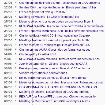
>
27/06
Championnats de France 10km : les athlètes du CAA présents
>
27/06
Soiréee CAA : le trophée Sébastien Bresle part dans l'Allier
>
25/06
France Masters : et trois qui font six !
>
25/06
Meeting de Moulins : Le CAA présent en Allier
>
25/06
Meeting sélection : billet européen en poche pour Bryan !
>
24/06
REGIONAUX AURA : les coureurs de demi fond à la recherche de
billets pour les France
>
24/06
France Epreuves combinées 2018 : belles performances pour nos
athlètes
>
23/06
Challenge Equip' Athlé 2018 : tour estival aux Cézeaux
>
23/06
Meetings Nationaux : Renaud supplanté par Duplantis
>
23/06
France Masters : 3 médailles pour les athlètes du CAA !
>
18/06
Championnats AURA Ouest : des performances et des
qualifications
>
14/06
Challenge Equip' Athlé 2018
>
11/06
REGIONAUX AURA minimes : titres et performances pour nos
jeunes !
>
10/06
Jeux Méditerranéens - 23 ans : 3 titres pour le CAA !
>
10/06
Pré régionaux, meeting : les athlètes du CAA en forme
ascendante...
>
09/06
Victoire internationale pour Renaud !
>
09/06
Belles performances de nos athlètes à Pierre Bénite
>
07/06
Meetings épreuves combinées : blessure pour Ruben, retour pour
Mathilde
>
04/06
CHAMPIONNATS DE FRANCE DE COURSE EN MONTAGNE
>
03/06
Meeting de lancers : Les athlètes du CAA ont répondu
"performance"
>
03/06
REG AURA et France FFSU : titre pour Clément et médaille
bronzée pour Candice
>
03/06
Meeting de Montbéliard : un 1500m record pour Alexis