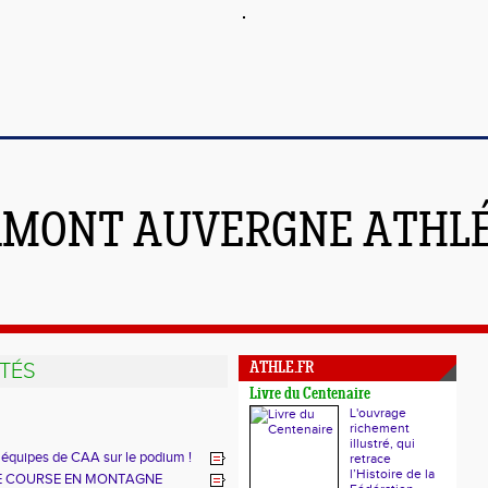
RMONT AUVERGNE ATHL
TÉS
ATHLE.FR
Livre du Centenaire
L'ouvrage
richement
illustré, qui
s équipes de CAA sur le podium !
retrace
l’Histoire de la
E COURSE EN MONTAGNE