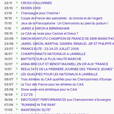
>
22/11
CROSS D'ALLONNES
>
25/10
EKIDEN 2009
>
21/10
Champagne pour Charline !
>
18/10
Coupe de France des spécialités : du bronze et de l’argent.
>
17/10
Jeux de la Francophonie : Un Clermontois au pied du podium !
>
11/10
JAMES & SIMON A BIRMINGHAM
>
05/10
Le CAA en route pour Castres et Dreux ?
>
20/09
SIMON MUNYUTU CHAMPION DE FRANCE DE SEMI-MARATH
>
23/08
JAMES, SIMON, MARTHA, DAMIEN, RENAUD, JEF ET PHILIPPE 
BERLIN
>
23/07
FRANCE ELITE - 23-24-25 JUILLET 2009
>
18/07
CHAMPIONNATS NATIONAUX A LAMBALLE
>
13/07
BAPTISTE SUR LA PLUS HAUTE MARCHE
>
12/07
ANNA BRICOUT ET BENOIT MAXWELL EN OR AUX "FRANCE
JEUNES"
>
11/07
RESULTATS DE LA PREMIERE JOURNEE DES "FRANCE JEUNES"
>
09/07
LES QUALIFIES POUR LES NATIONAUX A LAMBALLE
>
08/07
Trois athlètes du CAA qualifiés pour les Championnats d'Europe
Espoirs à Kaunas (LITUANIE) du 16 au 19 juillet 2009.
>
03/07
Le Tour des France pour les athlètes du CAA
>
25/06
Show week-end athlétique pour le CAA
>
18/06
2'22"26
>
16/06
EMOTION ET PERFORMANCES aux Championnats d'Auvergne
2009
>
07/06
"RUNNING IN THE RAIN"
>
17/05
MAINTIEN EN "ELITE"