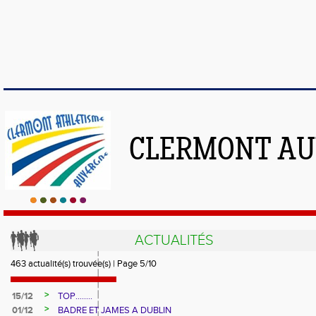
CLERMONT AU
ACTUALITÉS
463 actualité(s) trouvée(s) | Page 5/10
>
15/12
TOP........
>
01/12
BADRE ET JAMES A DUBLIN