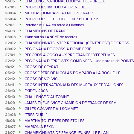
>
12/05
CHALLENGE NATIONAL EQUIP'ATHLE - DREUX
>
07/05
INTERCLUBS 1er TOUR A GRENOBLE
>
28/04
NICOLAS BOMPARD A ENCORE FRAPPE
>
26/04
INTERCLUBS ELITE : OBJECTIF : 60 000 PTS
>
17/03
Perche : le CAA en force à Oyonnax
>
16/03
CHAMPIONS DE FRANCE
>
03/03
Yann sur sa LANCéE de records
>
22/02
CHAMPIONNATS INTER-REGIONAL (CENTRE-EST) DE CROSS
>
08/02
REGIONAUX DE CROSS A DOMPIERRE
>
27/01
RECORDS A GOGO AUX PRE-FRANCE "D'EPREUVES
COMBINEES"
>
22/12
REGIONAUX D'EPREUVES COMBINEES : Une histoire de POINTS
>
18/12
CROSS DE CEYRAT
>
05/12
GROSSE PERF DE NICOLAS BOMPARD A LA ROCHELLE
>
02/12
CROSS DE VOLVIC
>
23/11
CROSS INTERNATIONAUX DES MUREAUX ET D'ALLONES
>
26/10
EKIDEN 2008
>
05/10
CHALLENGE D'AUTOMNE
>
21/09
JAMES THEURI VICE CHAMPION DE FRANCE DE SEMI
MARATHON
>
16/09
GILLES CONVERT AU SOMMET
>
24/08
"TRES DUR..."
>
18/08
MARTHA TOUT PRES DES ETOILES
>
26/07
MARION A PEKIN
>
21/07
CHAMPIONNATS DE FRANCE JEUNES : LE BILAN