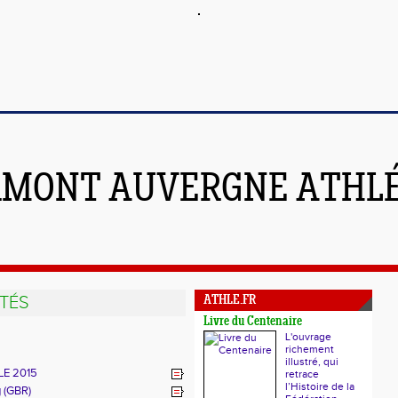
RMONT AUVERGNE ATHL
TÉS
ATHLE.FR
Livre du Centenaire
L'ouvrage
richement
illustré, qui
E 2015
retrace
l’Histoire de la
g (GBR)