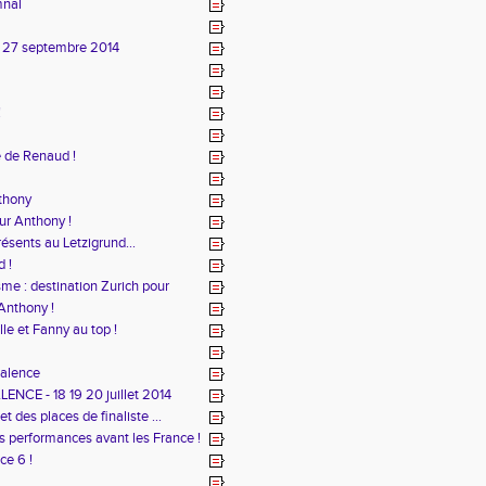
mnal
i 27 septembre 2014
!
 de Renaud !
thony
ur Anthony !
ésents au Letzigrund...
d !
me : destination Zurich pour
Anthony !
le et Fanny au top !
Valence
NCE - 18 19 20 juillet 2014
et des places de finaliste ...
s performances avant les France !
ce 6 !