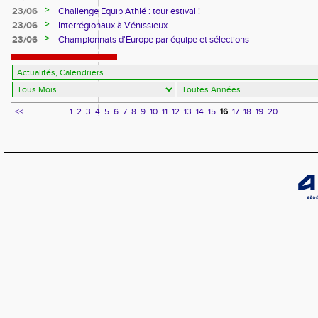
>
23/06
Challenge Equip Athlé : tour estival !
>
23/06
Interrégionaux à Vénissieux
>
23/06
Championnats d'Europe par équipe et sélections
<<
1
2
3
4
5
6
7
8
9
10
11
12
13
14
15
16
17
18
19
20