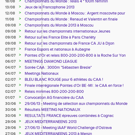
>
18/08
Championnats du Monde : relais 4 * 100m féminin
>
13/08
Jeux de la Francophonie 2013
>
12/08
Championnats du Monde à Moscou : Argent moscovite pour
Renaud
>
11/08
Championnats du Monde : Renaud et Valentin en finale
>
09/08
Championnats du Monde 2013 à Moscou
>
09/08
Retour sur les championnats internationaux Jeunes
>
09/08
Retour sur les France Elite à Paris Charléty
>
09/08
Retour sur les championnats de France CA JU à Dijon
>
07/07
France Espoirs et nationaux à Aubagne
>
06/07
Pointes d'Or et relais 800-200-200-800 à la Roche Sur Yon
>
06/07
MEETINGS DIAMOND LEAGUE
>
04/07
Soirée CAA : 3000m "Sébastien Bresle"
>
04/07
Meetings Nationaux
>
02/07
BLEU BLANC ROUGE pour 6 athlètes du CAA !
>
02/07
Finale interrégionale Pointes d'Or BE -MI : le CAA en force !
>
02/07
Relais minimes 800-200-200-800
>
01/07
Convocation AG financière du CAA
>
30/06
29/06/13 - Meeting de sélection aux championnats du Monde
Cadets
>
30/06
Résultats MEETING NATIONAUX
>
30/06
RESULTATS FRANCE épreuves combinées à Cognac
>
29/06
JEUX MEDITERRANEENS 2013
>
29/06
27/06/13 - Meeting IAAF World Challenge d'Ostrava
>
27/06
JEUX MEDITERRANEENS 2013 à Mersin