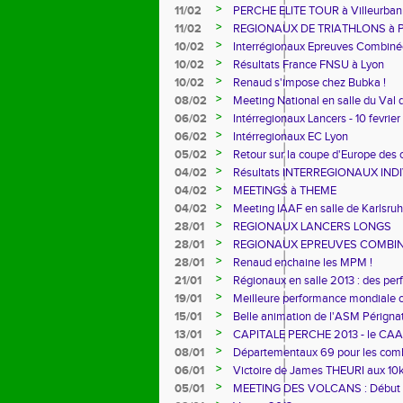
>
11/02
PERCHE ELITE TOUR à Villeurba
>
11/02
REGIONAUX DE TRIATHLONS à 
>
10/02
Interrégionaux Epreuves Combiné
>
10/02
Résultats France FNSU à Lyon
>
10/02
Renaud s'impose chez Bubka !
>
08/02
Meeting National en salle du Val
>
06/02
Intérregionaux Lancers - 10 fevrier
>
06/02
Intérregionaux EC Lyon
>
05/02
Retour sur la coupe d'Europe des
>
04/02
Résultats INTERREGIONAUX INDI
>
04/02
MEETINGS à THEME
>
04/02
Meeting IAAF en salle de Karlsru
>
28/01
REGIONAUX LANCERS LONGS
>
28/01
REGIONAUX EPREUVES COMBIN
>
28/01
Renaud enchaine les MPM !
>
21/01
Régionaux en salle 2013 : des perf
>
19/01
Meilleure performance mondiale o
>
15/01
Belle animation de l'ASM Périgna
>
13/01
CAPITALE PERCHE 2013 - le CAA f
>
08/01
Départementaux 69 pour les com
>
06/01
Victoire de James THEURI aux 10
>
05/01
MEETING DES VOLCANS : Début de