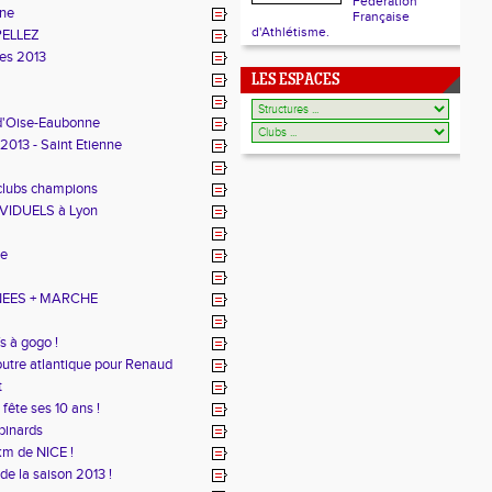
Fédération
nne
Française
d'Athlétisme.
PELLEZ
es 2013
LES ESPACES
 d'Oise-Eaubonne
 2013 - Saint Etienne
 clubs champions
VIDUELS à Lyon
he
EES + MARCHE
s à gogo !
utre atlantique pour Renaud
t
ête ses 10 ans !
binards
km de NICE !
 la saison 2013 !