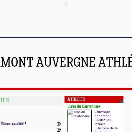
RMONT AUVERGNE ATHL
TÉS
ATHLE.FR
Livre du Centenaire
L'ouvrage
richement
illustré, qui
13ème qualifié !
retrace
l’Histoire de la