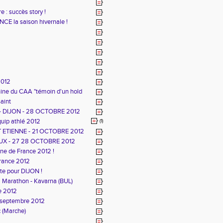
e : succès story !
CE la saison hivernale !
2012
inine du CAA "témoin d'un hold
aint
 DIJON - 28 OCTOBRE 2012
quip athlé 2012
(1)
 ETIENNE - 21 OCTOBRE 2012
UX - 27 28 OCTOBRE 2012
e de France 2012 !
France 2012
ute pour DIJON !
Marathon - Kavarna (BUL)
e 2012
 septembre 2012
c (Marche)