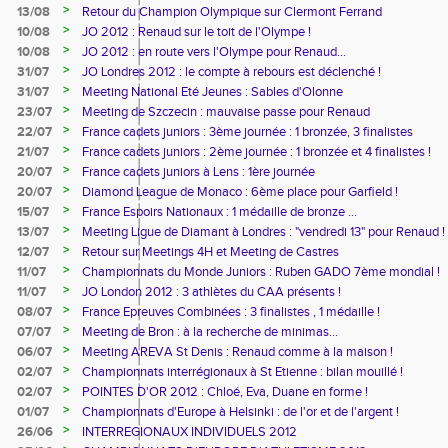
>
13/08
Retour du Champion Olympique sur Clermont Ferrand
>
10/08
JO 2012 : Renaud sur le toit de l'Olympe !
>
10/08
JO 2012 : en route vers l'Olympe pour Renaud...
>
31/07
JO Londres 2012 : le compte à rebours est déclenché !
>
31/07
Meeting National Eté Jeunes : Sables d'Olonne
>
23/07
Meeting de Szczecin : mauvaise passe pour Renaud
>
22/07
France cadets juniors : 3ème journée : 1 bronzée, 3 finalistes
>
21/07
France cadets juniors : 2ème journée : 1 bronzée et 4 finalistes !
>
20/07
France cadets juniors à Lens : 1ère journée
>
20/07
Diamond League de Monaco : 6ème place pour Garfield !
>
15/07
France Espoirs Nationaux : 1 médaille de bronze ...
>
13/07
Meeting Ligue de Diamant à Londres : "vendredi 13" pour Renaud !
>
12/07
Retour sur Meetings 4H et Meeting de Castres
>
11/07
Championnats du Monde Juniors : Ruben GADO 7ème mondial !
>
11/07
JO London 2012 : 3 athlètes du CAA présents !
>
08/07
France Epreuves Combinées : 3 finalistes , 1 médaille !
>
07/07
Meeting de Bron : à la recherche de minimas...
>
06/07
Meeting AREVA St Denis : Renaud comme à la maison !
>
02/07
Championnats interrégionaux à St Etienne : bilan mouillé !
>
02/07
POINTES D'OR 2012 : Chloé, Eva, Duane en forme !
>
01/07
Championnats d'Europe à Helsinki : de l'or et de l'argent !
>
26/06
INTERREGIONAUX INDIVIDUELS 2012