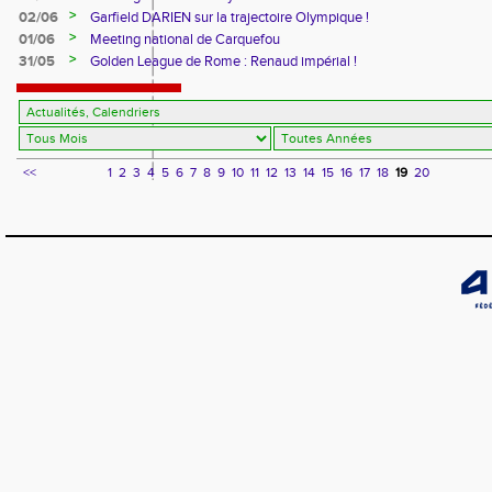
>
02/06
Garfield DARIEN sur la trajectoire Olympique !
>
01/06
Meeting national de Carquefou
>
31/05
Golden League de Rome : Renaud impérial !
<<
1
2
3
4
5
6
7
8
9
10
11
12
13
14
15
16
17
18
19
20