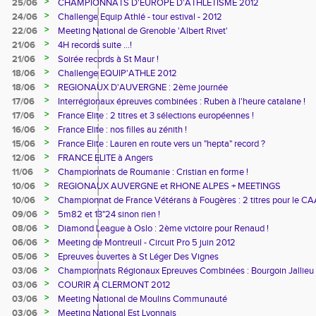
>
25/06
CHAMPIONNATS D'EUROPE D'ATHLETISME 2012
>
24/06
Challenge Equip Athlé - tour estival - 2012
>
22/06
Meeting National de Grenoble 'Albert Rivet'
>
21/06
4H records suite ...!
>
21/06
Soirée records à St Maur !
>
18/06
Challenge EQUIP'ATHLE 2012
>
18/06
REGIONAUX D'AUVERGNE : 2ème journée
>
17/06
Interrégionaux épreuves combinées : Ruben à l'heure catalane !
>
17/06
France Elite : 2 titres et 3 sélections européennes !
>
16/06
France Elite : nos filles au zénith !
>
15/06
France Elite : Lauren en route vers un "hepta" record ?
>
12/06
FRANCE ELITE à Angers
>
11/06
Championnats de Roumanie : Cristian en forme !
>
10/06
REGIONAUX AUVERGNE et RHONE ALPES + MEETINGS
>
10/06
Championnat de France Vétérans à Fougères : 2 titres pour le CA
>
09/06
5m82 et 13"24 sinon rien !
>
08/06
Diamond League à Oslo : 2ème victoire pour Renaud !
>
06/06
Meeting de Montreuil - Circuit Pro 5 juin 2012
>
05/06
Epreuves ouvertes à St Léger Des Vignes
>
03/06
Championnats Régionaux Epreuves Combinées : Bourgoin Jallieu
>
03/06
COURIR A CLERMONT 2012
>
03/06
Meeting National de Moulins Communauté
>
03/06
Meeting National Est Lyonnais