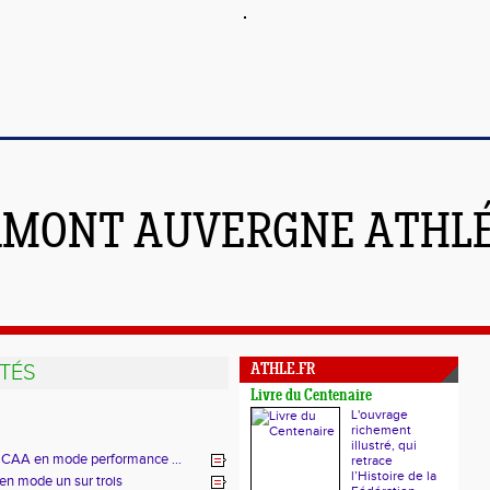
RMONT AUVERGNE ATHL
TÉS
ATHLE.FR
Livre du Centenaire
L'ouvrage
richement
illustré, qui
u CAA en mode performance ...
retrace
l’Histoire de la
en mode un sur trois