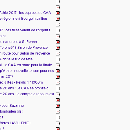
Athlé 2017 : les équipes du CAA
e régionale à Bourgoin Jallieu
: ces filles valent de l'argent !
aint
e nationale à St Renan !
"bronzé" à Salon de Provence
n route pour Salon de Provence
A dans le trio de tête
al : le CAA en route pour la finale
'Athlé : nouvelle saison pour nos
nal 2017
cialités - Relais 4 * 1000m
20 ans : Le CAA se bronze à
0 ans : le compte à rebours est
e pour Suzanne
londonien bis !
 !
frères LAVILLENIE !
e !