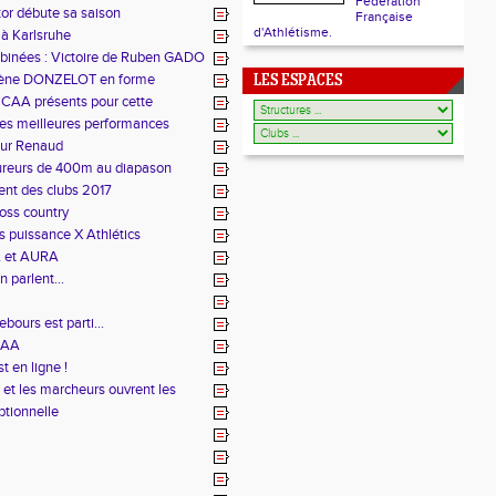
Fédération
ctor débute sa saison
Française
d'Athlétisme.
à Karlsruhe
mbinées : Victoire de Ruben GADO
 Irène DONZELOT en forme
LES ESPACES
u CAA présents pour cette
es meilleures performances
our Renaud
coureurs de 400m au diapason
ent des clubs 2017
oss country
 puissance X Athlétics
A et AURA
 parlent...
ours est parti...
CAA
t en ligne !
 et les marcheurs ouvrent les
tionnelle