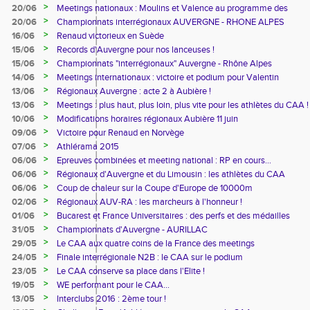
athlètes
>
20/06
Meetings nationaux : Moulins et Valence au programme des
athlètes du CAA
>
20/06
Championnats interrégionaux AUVERGNE - RHONE ALPES
>
16/06
Renaud victorieux en Suède
>
15/06
Records d'Auvergne pour nos lanceuses !
>
15/06
Championnats "interrégionaux" Auvergne - Rhône Alpes
>
14/06
Meetings internationaux : victoire et podium pour Valentin
>
13/06
Régionaux Auvergne : acte 2 à Aubière !
>
13/06
Meetings : plus haut, plus loin, plus vite pour les athlètes du CAA !
>
10/06
Modifications horaires régionaux Aubière 11 juin
>
09/06
Victoire pour Renaud en Norvège
>
07/06
Athlérama 2015
>
06/06
Epreuves combinées et meeting national : RP en cours...
>
06/06
Régionaux d'Auvergne et du Limousin : les athlètes du CAA
présents
>
06/06
Coup de chaleur sur la Coupe d'Europe de 10000m
>
02/06
Régionaux AUV-RA : les marcheurs à l'honneur !
>
01/06
Bucarest et France Universitaires : des perfs et des médailles
>
31/05
Championnats d'Auvergne - AURILLAC
>
29/05
Le CAA aux quatre coins de la France des meetings
>
24/05
Finale interrégionale N2B : le CAA sur le podium
>
23/05
Le CAA conserve sa place dans l'Elite !
>
19/05
WE performant pour le CAA...
>
13/05
Interclubs 2016 : 2ème tour !