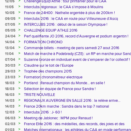
>
12/05
Challenge Equip'Athlé : tour printanier pour le CAA
>
11/05
Interclubs régionaux : le CAA s'impose à Moulins
>
10/05
France de 24H00 : Nathalie argentée à plus de 200km !
>
09/05
Interclubs 2016 : le CAA en route pour Villeuneuve d'Ascq
>
07/05
INTERCLUBS 2016 : début de la saison Olympique !
>
05/05
CHALLENGE EQUIP ATHLE 2016
>
24/04
Perf qualifiante JO 2016, record d'Auvergne et podium argentin !
>
14/04
FORMATION CHRONO
>
13/04
Commande billets - meeting de paris samedi 27 aout 2016
>
11/04
Match de marche à Podebrady (CZE) : un RP en marche pour Sand
!
>
07/04
Suzanne bronze en individuel avant de s'emparer de l'or collectif !
>
30/03
Claudine sur le toit de l'Europe
>
29/03
Trophée des champions 2015
>
23/03
Formation chronométreur electrique
>
18/03
Portland : Renaud champion du Monde... en salle !
>
18/03
Sélection en équipe de France pour Sandra !
>
16/03
TRISTE NOUVELLE
>
14/03
REGIONAUX AUVERGNE EN SALLE 2016 : la relève arrive...
>
14/03
France 20km marche : Sandra dans le top 7 national
>
12/03
Interclubs 2016 : J- 60 !
>
06/03
Meeting de Jablonec : MPM pour Renaud !
>
02/03
France Elite 2016 : des médailles, des records, des joies et des
pleurs !
>
01/03
Matches internationaux : les athlètes du CAA en mode performan