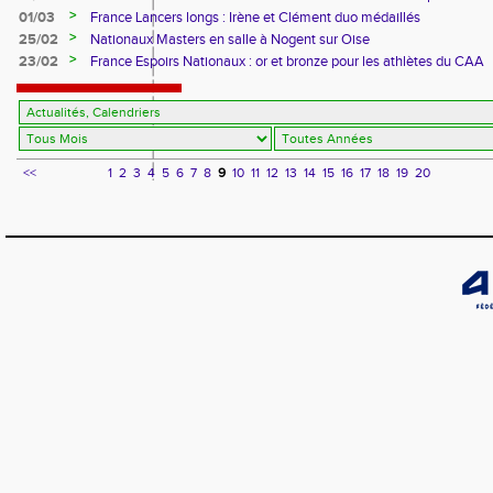
>
01/03
France Lancers longs : Irène et Clément duo médaillés
>
25/02
Nationaux Masters en salle à Nogent sur Oise
>
23/02
France Espoirs Nationaux : or et bronze pour les athlètes du CAA
<<
1
2
3
4
5
6
7
8
9
10
11
12
13
14
15
16
17
18
19
20