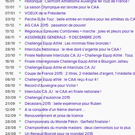
>
15/01
Historique : Clermont Athlétisme Auvergne 1er club de France !
>
13/01
La saison Olympique est lancée pour le CAA
>
07/01
VOEUX de la Présidente
>
20/12
Perche ELite Tour : belle entrée en matière pour les athlètes du C
>
13/12
AG CAA 2015 : passation de pouvoir
>
13/12
Régionaux Epreuves Combinées + marche : joies et pleurs pour le
CAA !
>
06/11
ASSEMBLEE GENERALE - 11 DECEMBRE 2015
>
26/10
Challenge Equip Athlé : Les minimes filles bronzés !
>
26/10
Interclubs Nationaux : le rêve doré s'argente pour le CAA !
>
20/10
Finale Nationale Interclubs CA JU + Challenge Equip Athlé : Tous
avec le CAA !
>
18/10
Finale interrégionale Challenge Equip Athlé à Bourgoin Jallieu
>
13/10
Challenge Equip Athle et Interclubs CA JU
>
11/10
Coupe de France 2015 : 2 titres, 2 médailles d'argent, 1 médaille 
bronze !
>
06/10
Challenge Equip athlé : le CAA reçu 4 sur 4 !
>
06/10
Record d'Auvergne pour Victor !
>
05/10
Interclubs CA JU : le CAA en finale nationale !
>
30/09
Challenge d'automne 2015
>
21/09
Décastars 2015 : belle expérience pour Ruben
>
12/09
A la conquête d'un 6ème diamant ...
>
02/09
Renouvellement et prise de licence
>
28/08
Championnats du Monde Pékin : Garfield finaliste !
>
28/08
Championnats du monde masters : deux clermontois sur la plus
haute marche !
>
24/08
Un Renaud Bronzé pour ce mondial 2015