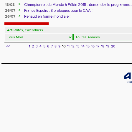
>
18/08
Championnat du Monde à Pékin 2015 : demandez le programme..
>
26/07
France Espoirs : 3 breloques pour le CAA !
>
26/07
Renaud en forme mondiale !
<<
1
2
3
4
5
6
7
8
9
10
11
12
13
14
15
16
17
18
19
20