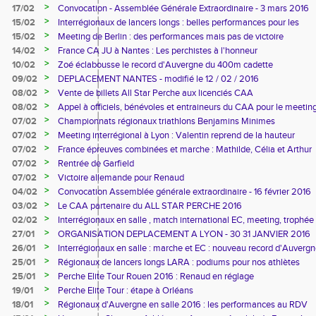
>
17/02
Convocation - Assemblée Générale Extraordinaire - 3 mars 2016
>
15/02
Interrégionaux de lancers longs : belles performances pour les
athlètes du CAA
>
15/02
Meeting de Berlin : des performances mais pas de victoire
>
14/02
France CA JU à Nantes : Les perchistes à l'honneur
>
10/02
Zoé éclabousse le record d'Auvergne du 400m cadette
>
09/02
DEPLACEMENT NANTES - modifié le 12 / 02 / 2016
>
08/02
Vente de billets All Star Perche aux licenciés CAA
>
08/02
Appel à officiels, bénévoles et entraineurs du CAA pour le meetin
All Star Perche
>
07/02
Championnats régionaux triathlons Benjamins Minimes
>
07/02
Meeting interrégional à Lyon : Valentin reprend de la hauteur
>
07/02
France épreuves combinées et marche : Mathilde, Célia et Arthur
dans le Top 12
>
07/02
Rentrée de Garfield
>
07/02
Victoire allemande pour Renaud
>
04/02
Convocation Assemblée générale extraordinaire - 16 février 2016
>
03/02
Le CAA partenaire du ALL STAR PERCHE 2016
>
02/02
Interrégionaux en salle , match international EC, meeting, trophée
Arverne : Le CAA sur tous les fronts !
>
27/01
ORGANISATION DEPLACEMENT A LYON - 30 31 JANVIER 2016
>
26/01
Interrégionaux en salle : marche et EC : nouveau record d'Auverg
pour Sandra
>
25/01
Régionaux de lancers longs LARA : podiums pour nos athlètes
>
25/01
Perche Elite Tour Rouen 2016 : Renaud en réglage
>
19/01
Perche Elite Tour : étape à Orléans
>
18/01
Régionaux d'Auvergne en salle 2016 : les performances au RDV